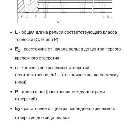
L
- общая длина рельса соответствующего класса
точности (С, H или Р)
E
- расстояние от начала рельса до центра первого
1
крепежного отверстия
n
- количество крепежных отверстий
(соответственно,
n-1
- это количество шагов между
ними)
P
- длина шага (расстояния между центрами
отверстий)
E
- расстояние от центра последнего крепежного
2
отверстия до конца рельса