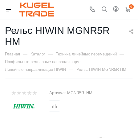
0
Рельс HIWIN MGNR5R
HM
—
—
—
Главная
Каталог
Техника линейных перемещений
—
Профильные рельсовые направляющие
—
Линейные направляющие HIWIN
Рельс HIWIN MGNR5R HM
Артикул:
MGNR5R_HM