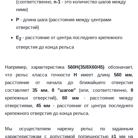
(соответственно,
n-1
- это количество шагов между
ними)
P
- длина шага (расстояния между центрами
отверстий)
E
- расстояние от центра последнего крепежного
2
отверстия до конца рельса
Например, характеристика
560H(35/8X60/45)
обозначает,
что рельс класса точности
H
имеет длину
560 мм
,
расстояние от начала до ближайшего отверстия
составляет
35 мм
,
8 "шагов"
(или, соответственно,
9
крепежных отверстий),
60 мм
- расстояние между
отверстиями,
45 мм
- расстояние от центра последнего
крепежного отверстия до конца рельса.
Мы осуществляем нарезку рельс по заданным
характеристикам с допустимой погрешностью
±1
мм на