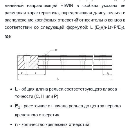
линейной направляющей HIWIN в скобках указана ее
размерная характеристика, определяющая длину рельса и
расположение крепёжных отверстий относительно концов в
соответствии со следующей формулой: L (E
/(n-1)×P/E
),
1
2
где
L
- общая длина рельса соответствующего класса
точности (С, H или Р)
E
- расстояние от начала рельса до центра первого
1
крепежного отверстия
n
- количество крепежных отверстий