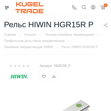
0
Рельс HIWIN HGR15R P
—
—
—
Главная
Каталог
Техника линейных перемещений
—
Профильные рельсовые направляющие
—
Линейные направляющие HIWIN
Рельс HIWIN HGR15R P
Артикул:
HGR15R_P