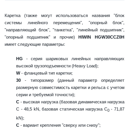
Каретка (также могут использоваться названия "блок
системы линейного перемещения", "опорный блок",
"направляющий блок", "танкетка", "линейный подшипник",
"опорный подшипник" и прочие)
HIWIN HGW30CCZ0H
имеет следующие параметры:
HG
- серия шариковых линейных направляющих
высокой грузоподъемности (Heavy Load);
W
- фланцевый тип каретки;
30
- типоразмер (данный параметр определяет
размерную совместимость каретки и рельса с учетом
серии и требуемой точности);
C
- высокая нагрузка (базовая динамическая нагрузка
C - 48,5 kN, базовая статическая нагрузка С
- 71,87
0
kN);
C
- вариант крепления "сверху или снизу";