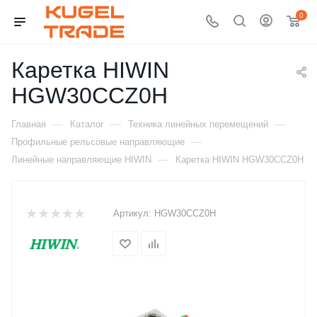
0
Каретка HIWIN
HGW30CCZ0H
—
—
—
Главная
Каталог
Техника линейных перемещений
—
Профильные рельсовые направляющие
—
Линейные направляющие HIWIN
Каретка HIWIN HGW30CCZ0H
Артикул:
HGW30CCZ0H