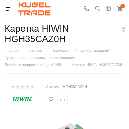
0
Каретка HIWIN
HGH35CAZ0H
—
—
—
Главная
Каталог
Техника линейных перемещений
—
Профильные рельсовые направляющие
—
Линейные направляющие HIWIN
Каретка HIWIN HGH35CAZ0H
Артикул:
HGH35CAZ0H