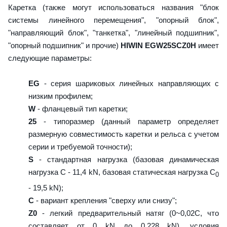
Каретка (также могут использоваться названия "блок
системы линейного перемещения", "опорный блок",
"направляющий блок", "танкетка", "линейный подшипник",
"опорный подшипник" и прочие)
HIWIN EGW25SCZ0H
имеет
следующие параметры:
EG
- серия шариковых линейных направляющих с
низким профилем;
W
- фланцевый тип каретки;
25
- типоразмер (данный параметр определяет
размерную совместимость каретки и рельса с учетом
серии и требуемой точности);
S
- стандартная нагрузка (базовая динамическая
нагрузка C - 11,4 kN, базовая статическая нагрузка С
0
- 19,5 kN);
C
- вариант крепления "сверху или снизу";
Z0
- легкий предварительный натяг (0~0,02C, что
составляет от 0 kN до 0,228 kN), условия