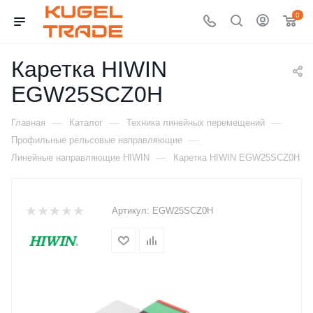
0
Каретка HIWIN
EGW25SCZ0H
—
—
—
Главная
Каталог
Техника линейных перемещений
—
Профильные рельсовые направляющие
—
Линейные направляющие HIWIN
Каретка HIWIN EGW25SCZ0H
Артикул:
EGW25SCZ0H