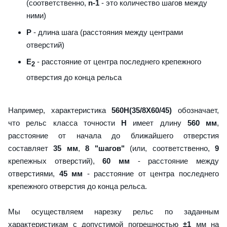
(соответственно,
n-1
- это количество шагов между
ними)
P
- длина шага (расстояния между центрами
отверстий)
E
- расстояние от центра последнего крепежного
2
отверстия до конца рельса
Например, характеристика
560H(35/8X60/45)
обозначает,
что рельс класса точности
H
имеет длину
560 мм
,
расстояние от начала до ближайшего отверстия
составляет
35 мм
,
8 "шагов"
(или, соответственно,
9
крепежных отверстий),
60 мм
- расстояние между
отверстиями,
45 мм
- расстояние от центра последнего
крепежного отверстия до конца рельса.
Мы осуществляем нарезку рельс по заданным
характеристикам с допустимой погрешностью
±1
мм на