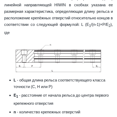
линейной направляющей HIWIN в скобках указана ее
размерная характеристика, определяющая длину рельса и
расположение крепёжных отверстий относительно концов в
соответствии со следующей формулой: L (E
/(n-1)×P/E
),
1
2
где
L
- общая длина рельса соответствующего класса
точности (С, H или Р)
E
- расстояние от начала рельса до центра первого
1
крепежного отверстия
n
- количество крепежных отверстий