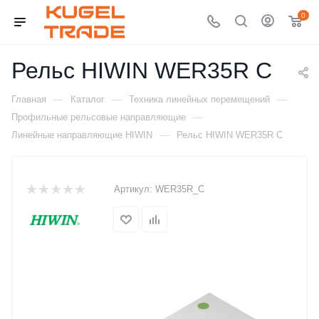
0
Рельс HIWIN WER35R C
—
—
—
Главная
Каталог
Техника линейных перемещений
—
Профильные рельсовые направляющие
—
Линейные направляющие HIWIN
Рельс HIWIN WER35R C
Артикул:
WER35R_C