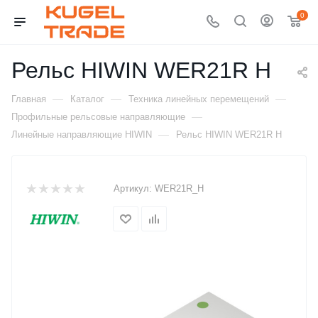
0
Рельс HIWIN WER21R H
—
—
—
Главная
Каталог
Техника линейных перемещений
—
Профильные рельсовые направляющие
—
Линейные направляющие HIWIN
Рельс HIWIN WER21R H
Артикул:
WER21R_H