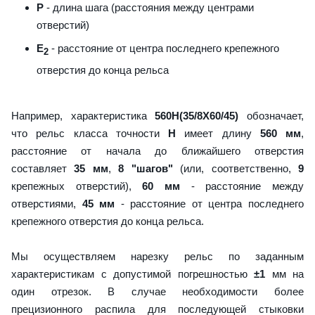
P
- длина шага (расстояния между центрами
отверстий)
E
- расстояние от центра последнего крепежного
2
отверстия до конца рельса
Например, характеристика
560H(35/8X60/45)
обозначает,
что рельс класса точности
H
имеет длину
560 мм
,
расстояние от начала до ближайшего отверстия
составляет
35 мм
,
8 "шагов"
(или, соответственно,
9
крепежных отверстий),
60 мм
- расстояние между
отверстиями,
45 мм
- расстояние от центра последнего
крепежного отверстия до конца рельса.
Мы осуществляем нарезку рельс по заданным
характеристикам с допустимой погрешностью
±1
мм на
один отрезок. В случае необходимости более
прецизионного распила для последующей стыковки