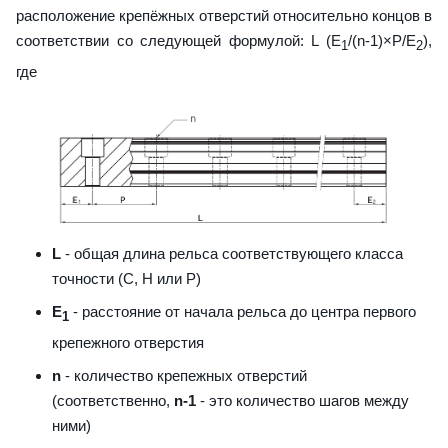
расположение крепёжных отверстий относительно концов в
соответствии со следующей формулой: L (E
/(n-1)×P/E
),
1
2
где
L
- общая длина рельса соответствующего класса
точности (С, H или Р)
E
- расстояние от начала рельса до центра первого
1
крепежного отверстия
n
- количество крепежных отверстий
(соответственно,
n-1
- это количество шагов между
ними)