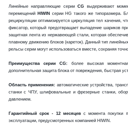
Линейные направляющие серии
CG
выдерживают момен
перемещений
HIWIN
серии HG такого же типоразмера. Бл
рециркуляции оптимизируется циркуляция тел качения, чт
фиксатор, который предотвращает выпадение шариков пр
защитная лента из нержавеющей стали, которая обеспечив
плавному движению блоков (кареток). Данный тип линейны
рельсы серии могут использоваться вместе, сохраняя точно
Преимущества серии CG:
более высокая моментная 
дополнительная защита блока от повреждения, быстрая уст
Область применения:
автоматические устройства, транс
станки с ЧПУ, шлифовальные и фрезерные станки, обору
давлением.
Гарантийный срок - 12 месяцев
с момента покупки п
эксплуатации, предусмотренных компанией HIWIN.