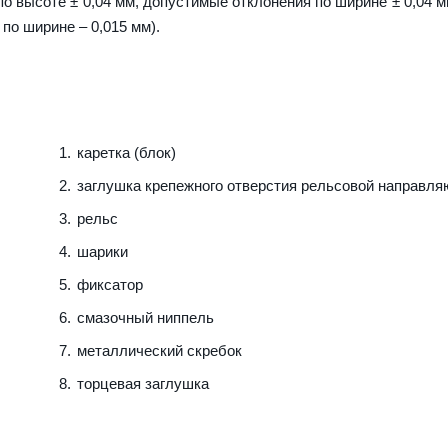
о высоте ± 0,04 мм, допустимые отклонения по ширине ± 0,04 м
 по ширине – 0,015 мм).
каретка (блок)
заглушка крепежного отверстия рельсовой направл
рельс
шарики
фиксатор
смазочный ниппель
металлический скребок
торцевая заглушка