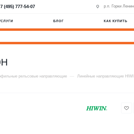
7 (495) 777-54-07
р.п. Горки Лени
УСЛУГИ
БЛОГ
КАК КУПИТЬ
0H
—
офильные рельсовые направляющие
Линейные направляющие HIW