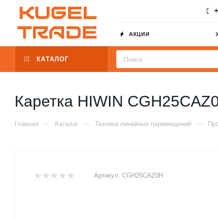
+
АКЦИИ
КАТАЛОГ
Каретка HIWIN CGH25CAZ
—
—
—
Главная
Каталог
Техника линейных перемещений
Пр
Артикул:
CGH25CAZ0H