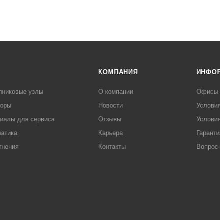
КОМПАНИЯ
ИНФО
пниковые узлы
О компании
Офисы
торы
Новости
Услови
иалы для сервиса
Отзывы
Условия
атика
Карьера
Гаранти
тнения
Контакты
Вопрос-