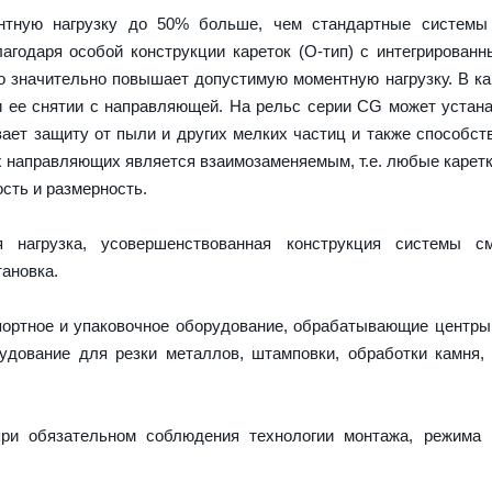
тную нагрузку до 50% больше, чем стандартные системы
агодаря особой конструкции кареток (О-тип) с интегрирован
о значительно повышает допустимую моментную нагрузку. В ка
и ее снятии с направляющей. На рельс серии CG может устан
ает защиту от пыли и других мелких частиц и также способст
х направляющих является взаимозаменяемым, т.е. любые карет
сть и размерность.
нагрузка, усовершенствованная конструкция системы см
ановка.
портное и упаковочное оборудование, обрабатывающие центры
дование для резки металлов, штамповки, обработки камня,
ри обязательном соблюдения технологии монтажа, режима 