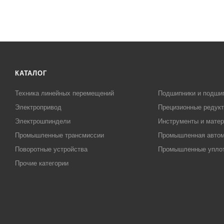
КАТАЛОГ
Техника линейных перемещений
Подшипники и подши
Электропривод
Прецизионные редук
Электрошпиндели
Инструменты и матер
Промышленные трансмиссии
Промышленная автом
Поворотные устройства
Промышленные упло
Прочие категории