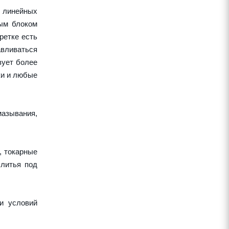
 линейных
ным блоком
ретке есть
авливаться
вует более
ки и любые
азывания,
, токарные
 литья под
и условий