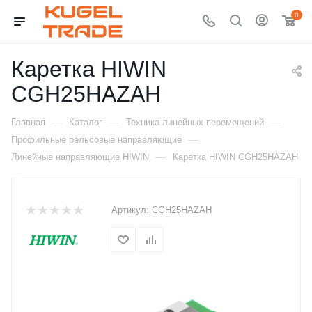
0
Каретка HIWIN
CGH25HAZAH
—
—
—
Главная
Каталог
Техника линейных перемещений
—
Профильные рельсовые направляющие
—
Линейные направляющие HIWIN
Каретка HIWIN CGH25HAZAH
Артикул:
CGH25HAZAH