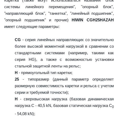
Каретка (также могут использоваться названия "блок
системы линейного перемещения", "опорный блок",
"направляющий блок", "танкетка", "линейный подшипник",
"опорный подшипник" и прочие)
HIWIN CGH25HAZAH
имеет следующие параметры:
CG
- серия линейных направляющих со значительно
более высокой моментной нагрузкой в сравнении со
стандартными системами (например, такими как
серия HG), а также с возможностью установки
стальной защитной ленты на рельс;
H
- прямоугольный тип каретки;
25
- типоразмер (данный параметр определяет
размерную совместимость каретки и рельса с учетом
серии и требуемой точности);
H
- сверхвысокая нагрузка (базовая динамическая
нагрузка C - 40,5 kN, базовая статическая нагрузка С
0
- 54,08 kN);