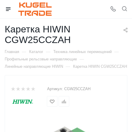
Каретка HIWIN
CGW25CCZAH
—
—
—
Главная
Каталог
Техника линейных перемещений
—
Профильные рельсовые направляющие
—
Линейные направляющие HIWIN
Каретка HIWIN CGW25CCZAH
Артикул:
CGW25CCZAH