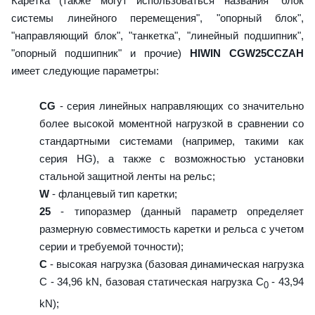
Каретка (также могут использоваться названия "блок
системы линейного перемещения", "опорный блок",
"направляющий блок", "танкетка", "линейный подшипник",
"опорный подшипник" и прочие)
HIWIN CGW25CCZAH
имеет следующие параметры:
CG
- серия линейных направляющих со значительно
более высокой моментной нагрузкой в сравнении со
стандартными системами (например, такими как
серия HG), а также с возможностью установки
стальной защитной ленты на рельс;
W
- фланцевый тип каретки;
25
- типоразмер (данный параметр определяет
размерную совместимость каретки и рельса с учетом
серии и требуемой точности);
C
- высокая нагрузка (базовая динамическая нагрузка
C - 34,96 kN, базовая статическая нагрузка С
- 43,94
0
kN);