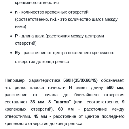
крепежного отверстия
n
- количество крепежных отверстий
(соответственно,
n-1
- это количество шагов между
ними)
P
- длина шага (расстояния между центрами
отверстий)
E
- расстояние от центра последнего крепежного
2
отверстия до конца рельса
Например, характеристика
560H(35/8X60/45)
обозначает,
что рельс класса точности
H
имеет длину
560 мм
,
расстояние от начала до ближайшего отверстия
составляет
35 мм
,
8 "шагов"
(или, соответственно,
9
крепежных отверстий),
60 мм
- расстояние между
отверстиями,
45 мм
- расстояние от центра последнего
крепежного отверстия до конца рельса.