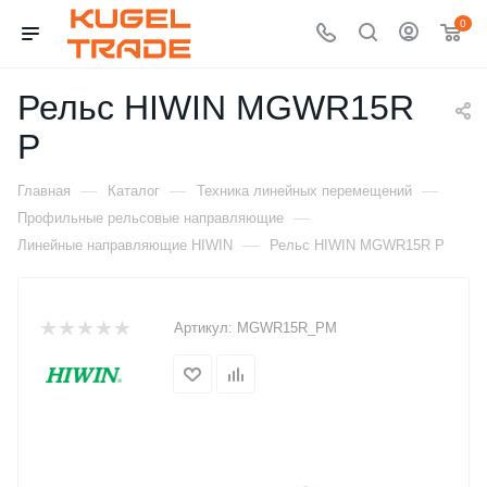
0
Рельс HIWIN MGWR15R
P
—
—
—
Главная
Каталог
Техника линейных перемещений
—
Профильные рельсовые направляющие
—
Линейные направляющие HIWIN
Рельс HIWIN MGWR15R P
Артикул:
MGWR15R_PM