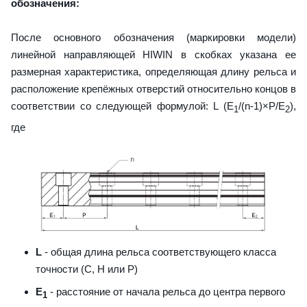
обозначения:
После основного обозначения (маркировки модели)
линейной направляющей HIWIN в скобках указана ее
размерная характеристика, определяющая длину рельса и
расположение крепёжных отверстий относительно концов в
соответствии со следующей формулой: L (E
/(n-1)×P/E
),
1
2
где
L
- общая длина рельса соответствующего класса
точности (С, H или Р)
E
- расстояние от начала рельса до центра первого
1