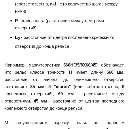
(соответственно,
n-1
- это количество шагов между
ними)
P
- длина шага (расстояния между центрами
отверстий)
E
- расстояние от центра последнего крепежного
2
отверстия до конца рельса
Например, характеристика
560H(35/8X60/45)
обозначает,
что рельс класса точности
H
имеет длину
560 мм
,
расстояние от начала до ближайшего отверстия
составляет
35 мм
,
8 "шагов"
(или, соответственно,
9
крепежных отверстий),
60 мм
- расстояние между
отверстиями,
45 мм
- расстояние от центра последнего
крепежного отверстия до конца рельса.
Мы осуществляем нарезку рельс по заданным