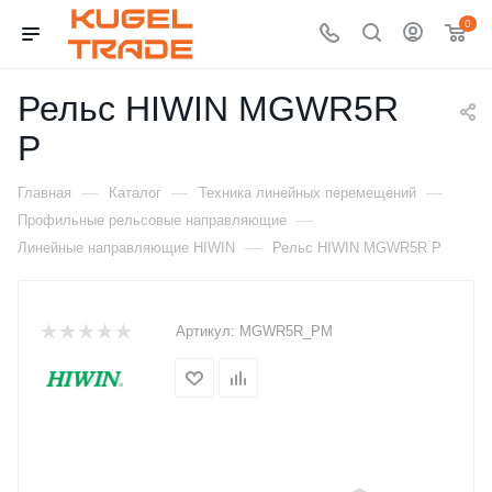
0
Рельс HIWIN MGWR5R
P
—
—
—
Главная
Каталог
Техника линейных перемещений
—
Профильные рельсовые направляющие
—
Линейные направляющие HIWIN
Рельс HIWIN MGWR5R P
Артикул:
MGWR5R_PM