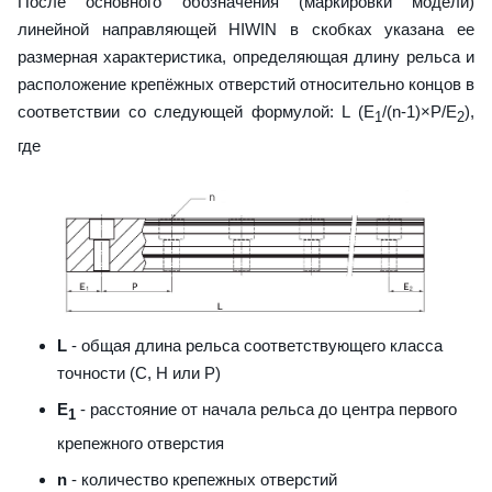
После основного обозначения (маркировки модели)
линейной направляющей HIWIN в скобках указана ее
размерная характеристика, определяющая длину рельса и
расположение крепёжных отверстий относительно концов в
соответствии со следующей формулой: L (E
/(n-1)×P/E
),
1
2
где
L
- общая длина рельса соответствующего класса
точности (С, H или Р)
E
- расстояние от начала рельса до центра первого
1
крепежного отверстия
n
- количество крепежных отверстий