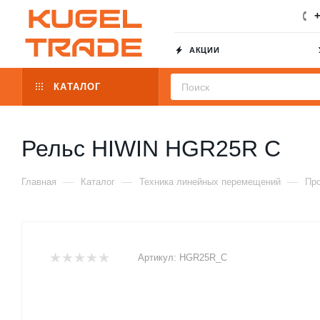
+
АКЦИИ
КАТАЛОГ
Рельс HIWIN HGR25R C
—
—
—
Главная
Каталог
Техника линейных перемещений
Пр
Артикул:
HGR25R_C