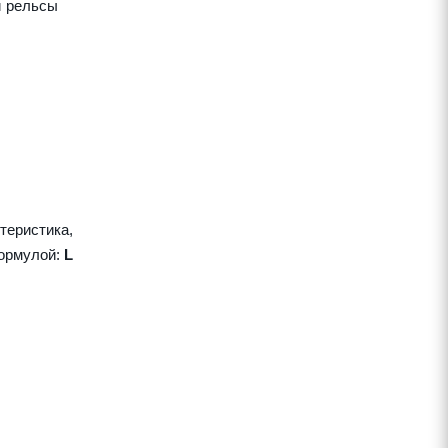
и рельсы
теристика,
формулой:
L