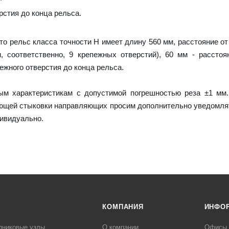
рстия до конца рельса.
что рельс класса точности H имеет длину 560 мм, расстояние от
и, соответственно, 9 крепежных отверстий), 60 мм - рассто
ежного отверстия до конца рельса.
м характеристикам с допустимой погрешностью реза ±1 мм.
ующей стыковки направляющих просим дополнительно уведомля
дивидуально.
КОМПАНИЯ
ИНФО
пниковые узлы
О компании
Офисы