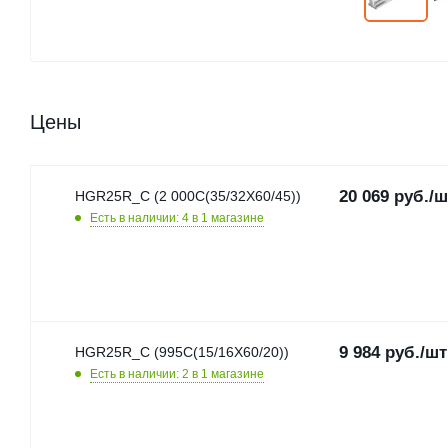
Цены
20 069
руб.
/ш
HGR25R_C (2 000C(35/32X60/45))
Есть в наличии: 4
в 1 магазине
9 984
руб.
/шт
HGR25R_C (995C(15/16X60/20))
Есть в наличии: 2
в 1 магазине