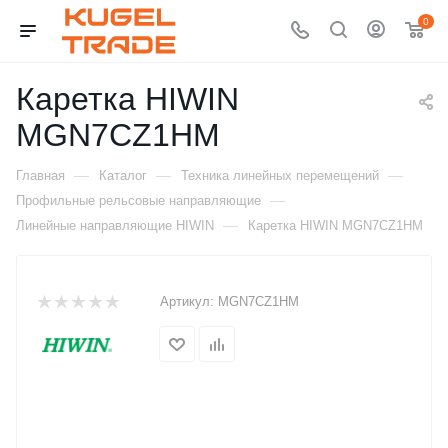
0
Каретка HIWIN
MGN7CZ1HM
—
—
—
Главная
Каталог
Техника линейных перемещений
—
Профильные рельсовые направляющие
—
Линейные направляющие HIWIN
Каретка HIWIN MGN7CZ1HM
Артикул:
MGN7CZ1HM