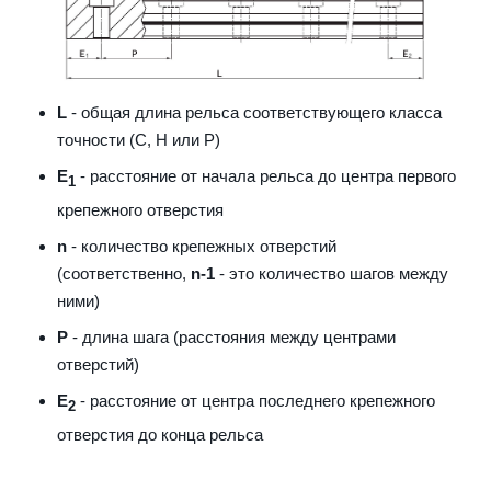
L
- общая длина рельса соответствующего класса
точности (С, H или Р)
E
- расстояние от начала рельса до центра первого
1
крепежного отверстия
n
- количество крепежных отверстий
(соответственно,
n-1
- это количество шагов между
ними)
P
- длина шага (расстояния между центрами
отверстий)
E
- расстояние от центра последнего крепежного
2
отверстия до конца рельса