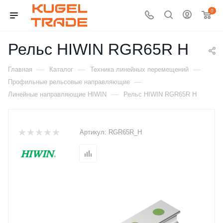
0
Рельс HIWIN RGR65R H
—
—
—
Главная
Каталог
Техника линейных перемещений
—
Профильные рельсовые направляющие
—
Линейные направляющие HIWIN
Рельс HIWIN RGR65R H
Артикул:
RGR65R_H