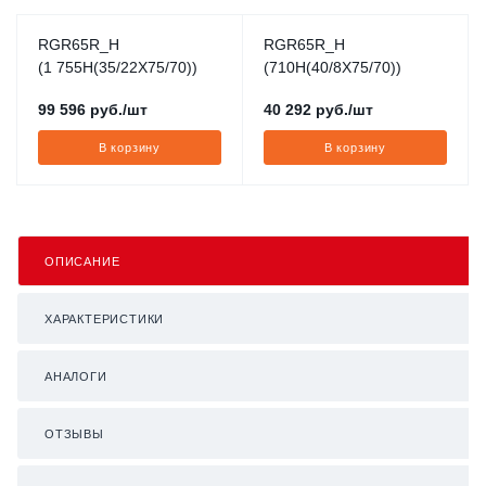
RGR65R_H
RGR65R_H
(1 755H(35/22X75/70))
(710H(40/8X75/70))
99 596
руб.
/шт
40 292
руб.
/шт
В корзину
В корзину
ОПИСАНИЕ
ХАРАКТЕРИСТИКИ
АНАЛОГИ
ОТЗЫВЫ