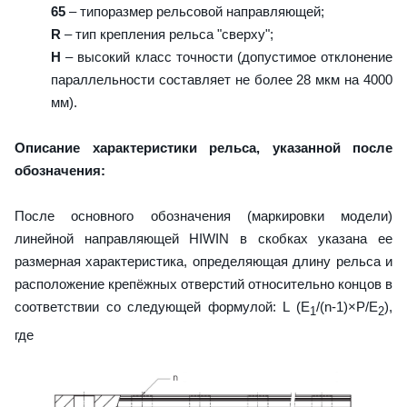
65
– типоразмер рельсовой направляющей;
R
– тип крепления рельса "сверху";
H
– высокий класс точности (допустимое отклонение
параллельности составляет не более 28 мкм на 4000
мм).
Описание характеристики рельса, указанной после
обозначения:
После основного обозначения (маркировки модели)
линейной направляющей HIWIN в скобках указана ее
размерная характеристика, определяющая длину рельса и
расположение крепёжных отверстий относительно концов в
соответствии со следующей формулой: L (E
/(n-1)×P/E
),
1
2
где