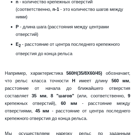
n
- количество крепежных отверстий
(соответственно,
n-1
- это количество шагов между
ними)
P
- длина шага (расстояния между центрами
отверстий)
E
- расстояние от центра последнего крепежного
2
отверстия до конца рельса
Например, характеристика
560H(35/8X60/45)
обозначает,
что рельс класса точности
H
имеет длину
560 мм
,
расстояние от начала до ближайшего отверстия
составляет
35 мм
,
8 "шагов"
(или, соответственно,
9
крепежных отверстий),
60 мм
- расстояние между
отверстиями,
45 мм
- расстояние от центра последнего
крепежного отверстия до конца рельса.
Мы осуществляем нарезку рельс по заданным