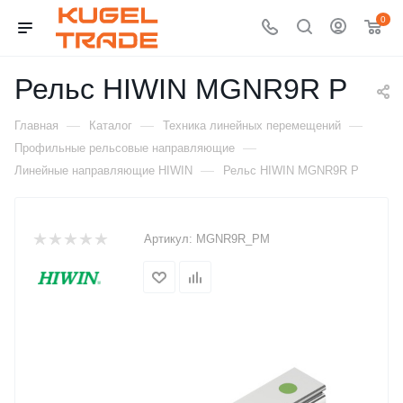
0
Рельс HIWIN MGNR9R P
—
—
—
Главная
Каталог
Техника линейных перемещений
—
Профильные рельсовые направляющие
—
Линейные направляющие HIWIN
Рельс HIWIN MGNR9R P
Артикул:
MGNR9R_PM