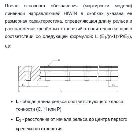
После основного обозначения (маркировки модели)
линейной направляющей HIWIN в скобках указана ее
размерная характеристика, определяющая длину рельса и
расположение крепёжных отверстий относительно концов в
соответствии со следующей формулой: L (E
/(n-1)×P/E
),
1
2
где
L
- общая длина рельса соответствующего класса
точности (С, H или Р)
E
- расстояние от начала рельса до центра первого
1
крепежного отверстия