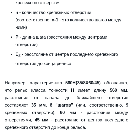
крепежного отверстия
n
- количество крепежных отверстий
(соответственно,
n-1
- это количество шагов между
ними)
P
- длина шага (расстояния между центрами
отверстий)
E
- расстояние от центра последнего крепежного
2
отверстия до конца рельса
Например, характеристика
560H(35/8X60/45)
обозначает,
что рельс класса точности
H
имеет длину
560 мм
,
расстояние от начала до ближайшего отверстия
составляет
35 мм
,
8 "шагов"
(или, соответственно,
9
крепежных отверстий),
60 мм
- расстояние между
отверстиями,
45 мм
- расстояние от центра последнего
крепежного отверстия до конца рельса.