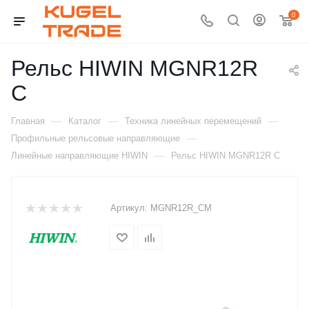
0
Рельс HIWIN MGNR12R
C
—
—
—
Главная
Каталог
Техника линейных перемещений
—
Профильные рельсовые направляющие
—
Линейные направляющие HIWIN
Рельс HIWIN MGNR12R C
Артикул:
MGNR12R_CM