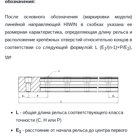
обозначения:
После основного обозначения (маркировки модели)
линейной направляющей HIWIN в скобках указана ее
размерная характеристика, определяющая длину рельса и
расположение крепёжных отверстий относительно концов в
соответствии со следующей формулой: L (E
/(n-1)×P/E
),
1
2
где
L
- общая длина рельса соответствующего класса
точности (С, H или Р)
E
- расстояние от начала рельса до центра первого
1