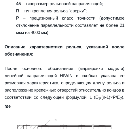
45
– типоразмер рельсовой направляющей;
R
– тип крепления рельса "сверху";
P
– прецизионный класс точности (допустимое
отклонение параллельности составляет не более 21
мкм на 4000 мм).
Описание характеристики рельса, указанной после
обозначения:
После основного обозначения (маркировки модели)
линейной направляющей HIWIN в скобках указана ее
размерная характеристика, определяющая длину рельса и
расположение крепёжных отверстий относительно концов в
соответствии со следующей формулой: L (E
/(n-1)×P/E
),
1
2
где