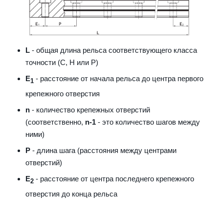
L
- общая длина рельса соответствующего класса
точности (С, H или Р)
E
- расстояние от начала рельса до центра первого
1
крепежного отверстия
n
- количество крепежных отверстий
(соответственно,
n-1
- это количество шагов между
ними)
P
- длина шага (расстояния между центрами
отверстий)
E
- расстояние от центра последнего крепежного
2
отверстия до конца рельса