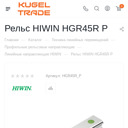
0
Рельс HIWIN HGR45R P
—
—
—
Главная
Каталог
Техника линейных перемещений
—
Профильные рельсовые направляющие
—
Линейные направляющие HIWIN
Рельс HIWIN HGR45R P
Артикул:
HGR45R_P