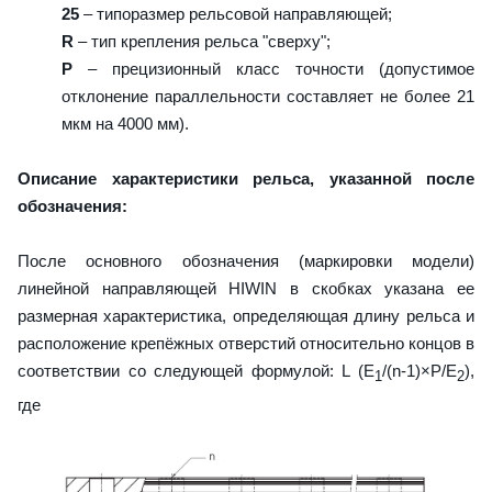
25
– типоразмер рельсовой направляющей;
R
– тип крепления рельса "сверху";
P
– прецизионный класс точности (допустимое
отклонение параллельности составляет не более 21
мкм на 4000 мм).
Описание характеристики рельса, указанной после
обозначения:
После основного обозначения (маркировки модели)
линейной направляющей HIWIN в скобках указана ее
размерная характеристика, определяющая длину рельса и
расположение крепёжных отверстий относительно концов в
соответствии со следующей формулой: L (E
/(n-1)×P/E
),
1
2
где