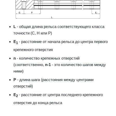
L
- общая длина рельса соответствующего класса
точности (С, H или Р)
E
- расстояние от начала рельса до центра первого
1
крепежного отверстия
n
- количество крепежных отверстий
(соответственно,
n-1
- это количество шагов между
ними)
P
- длина шага (расстояния между центрами
отверстий)
E
- расстояние от центра последнего крепежного
2
отверстия до конца рельса