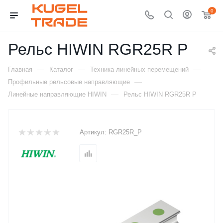
0
Рельс HIWIN RGR25R P
—
—
—
Главная
Каталог
Техника линейных перемещений
—
Профильные рельсовые направляющие
—
Линейные направляющие HIWIN
Рельс HIWIN RGR25R P
Артикул:
RGR25R_P