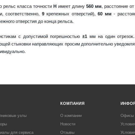
о рельс класса точности
H
имеет длину
560 мм
, расстояние от
и, соответственно,
9
крепежных отверстий),
60 мм
- расстоя
пежного отверстия до конца рельса.
истикам с допустимой погрешностью
±1
мм на один отрезок.
ующей стыковки направляющих просим дополнительно уведомля
дивидуально.
КОМПАНИЯ
ИНФО
пниковые узлы
О компании
Офисы
торы
Новости
Услови
иалы для сервиса
Отзывы
Условия