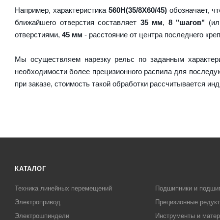
Например, характеристика
560H(35/8X60/45)
обозначает, чт
ближайшего отверстия составляет
35 мм
,
8 "шагов"
(ил
отверстиями,
45 мм
- расстояние от центра последнего кре
Мы осуществляем нарезку рельс по заданным характер
необходимости более прецизионного распила для послед
при заказе, стоимость такой обработки рассчитывается ин
КАТАЛОГ
Техника линейных перемещений
Подшипники и подши
Электропривод
Прецизионные редук
Электрошпиндели
Инструменты и матер