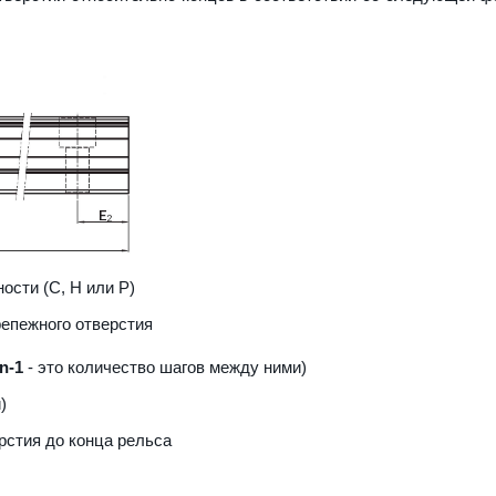
ости (С, H или Р)
репежного отверстия
n-1
- это количество шагов между ними)
)
рстия до конца рельса