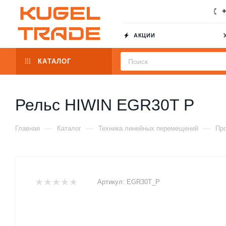
+
АКЦИИ
КАТАЛОГ
Рельс HIWIN EGR30T P
—
—
—
Главная
Каталог
Техника линейных перемещений
Пр
Артикул:
EGR30T_P