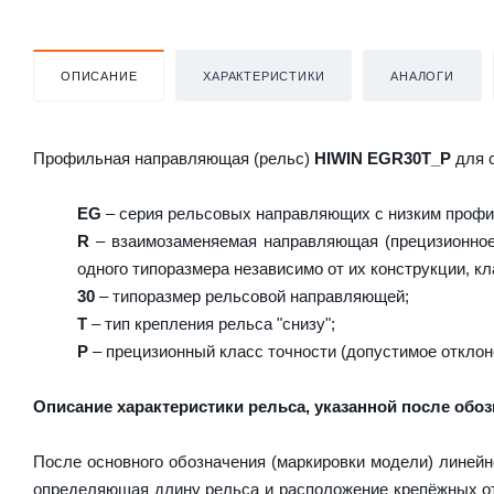
ОПИСАНИЕ
ХАРАКТЕРИСТИКИ
АНАЛОГИ
Профильная направляющая (рельс)
HIWIN EGR30T_P
для 
EG
– серия рельсовых направляющих с низким профи
R
– взаимозаменяемая направляющая (прецизионное 
одного типоразмера независимо от их конструкции, кл
30
– типоразмер рельсовой направляющей;
T
– тип крепления рельса "снизу";
P
– прецизионный класс точности (допустимое отклон
Описание характеристики рельса, указанной после обоз
После основного обозначения (маркировки модели) линейн
определяющая длину рельса и расположение крепёжных от