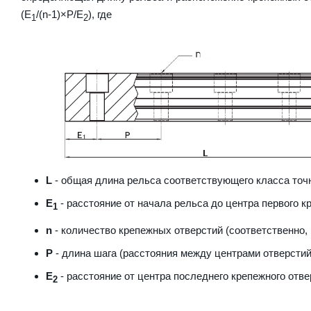
(E
/(n-1)×P/E
), где
1
2
L
- общая длина рельса соответствующего класса точн
E
- расстояние от начала рельса до центра первого к
1
n
- количество крепежных отверстий (соответственно,
P
- длина шага (расстояния между центрами отверстий
E
- расстояние от центра последнего крепежного отве
2