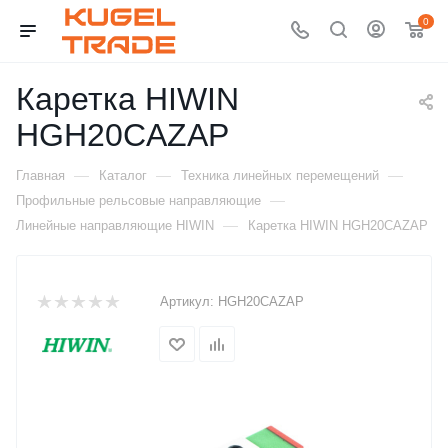
0
Каретка HIWIN
HGH20CAZAP
—
—
—
Главная
Каталог
Техника линейных перемещений
—
Профильные рельсовые направляющие
—
Линейные направляющие HIWIN
Каретка HIWIN HGH20CAZAP
Артикул:
HGH20CAZAP