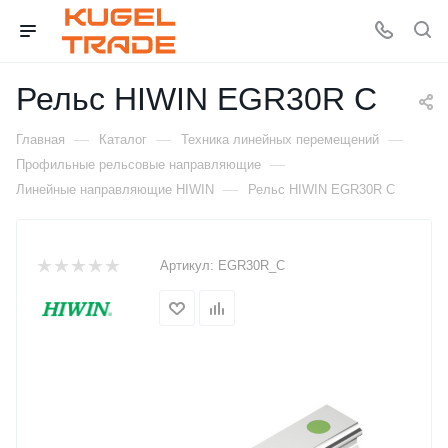
Рельс HIWIN EGR30R C
—
—
—
Главная
Каталог
Техника линейных перемещений
—
Профильные рельсовые направляющие
—
Линейные направляющие HIWIN
Рельс HIWIN EGR30R C
Артикул:
EGR30R_C