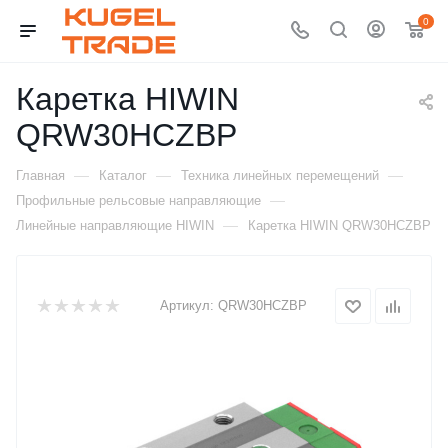
0
Каретка HIWIN
QRW30HCZBP
—
—
—
Главная
Каталог
Техника линейных перемещений
—
Профильные рельсовые направляющие
—
Линейные направляющие HIWIN
Каретка HIWIN QRW30HCZBP
Артикул:
QRW30HCZBP