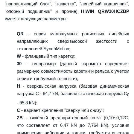
"направляющий блок", "танкетка", "линейный подшипник",
"опорный подшипник" и прочие)
HIWIN QRW30HCZBP
имеет следующие параметры:
QR
- серия малошумных роликовых линейных
направляющих сверхвысокой жесткости с
технологией SynchMotion;
W
- фланцевый тип каретки;
30
- типоразмер (данный параметр определяет
размерную совместимость каретки и рельса с учетом
серии и требуемой точности);
H
- сверхвысокая нагрузка (базовая динамическая
нагрузка C - 64,7 kN, базовая статическая нагрузка С
0
- 95,8 kN);
C
- вариант крепления "сверху или снизу";
ZB
- тяжёлый предварительный натяг (0,10~0,12C,
что составляет от 6,47 kN до 7,764 kN), условия
применения: вибрации и толчки, требуется высокая