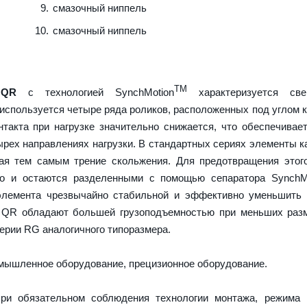
смазочный ниппель
смазочный ниппель
TM
 QR
с технологией SynchMotion
характеризуется све
используется четыре ряда роликов, расположенных под углом к
нтакта при нагрузке значительно снижается, что обеспечива
ырех направлениях нагрузки. В стандартных сериях элементы к
вая тем самым трение скольжения. Для предотвращения этог
но и остаются разделенными с помощью сепаратора SynchMo
элемента чрезвычайно стабильной и эффективно уменьшить 
 QR обладают большей грузоподъемностью при меньших разм
ерии RG аналогичного типоразмера.
ышленное оборудование, прецизионное оборудование.
ри обязательном соблюдения технологии монтажа, режима 