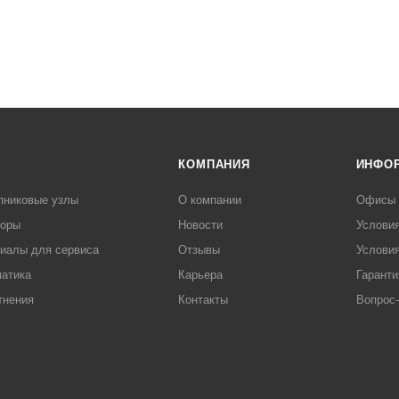
КОМПАНИЯ
ИНФО
пниковые узлы
О компании
Офисы
торы
Новости
Услови
иалы для сервиса
Отзывы
Условия
атика
Карьера
Гаранти
тнения
Контакты
Вопрос-