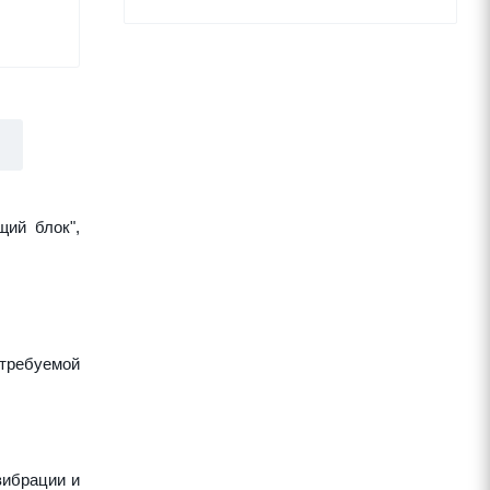
щий блок",
требуемой
вибрации и