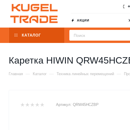
+
АКЦИИ
КАТАЛОГ
Каретка HIWIN QRW45HCZ
—
—
—
Главная
Каталог
Техника линейных перемещений
Пр
Артикул:
QRW45HCZBP