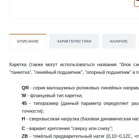
ОПИСАНИЕ
ХАРАКТЕРИСТИКИ
НАЛИЧИЕ
Каретка (также могут использоваться названия "блок с
"танкетка", "линейный подшипник", "опорный подшипник" и 
QR
- серия малошумных роликовых линейных направл
W
- фланцевый тип каретки;
45
- типоразмер (данный параметр определяет раз
точности);
H
- сверхвысокая нагрузка (базовая динамическая нагр
C
- вариант крепления "сверху или снизу";
ZB
- тяжёлый предварительный натяг (0,10~0,12C, чт