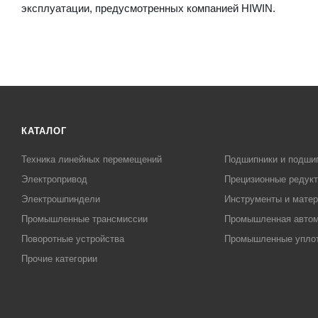
эксплуатации, предусмотренных компанией HIWIN.
КАТАЛОГ
Техника линейных перемещений
Подшипники и подши
Электропривод
Прецизионные редук
Электрошпиндели
Инструменты и матер
Промышленные трансмиссии
Промышленная автом
Поворотные устройства
Промышленные упло
Прочие категории