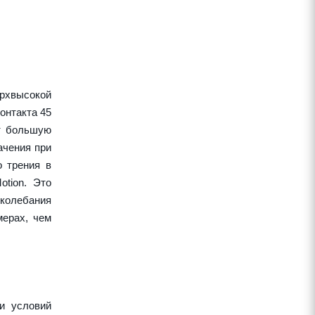
рхвысокой
онтакта 45
ет большую
ачения при
о трения в
tion. Это
колебания
ерах, чем
и условий