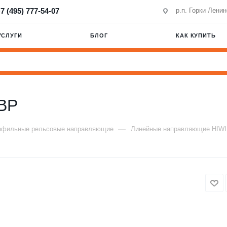
7 (495) 777-54-07
р.п. Горки Лени
УСЛУГИ
БЛОГ
КАК КУПИТЬ
BP
—
офильные рельсовые направляющие
Линейные направляющие HIW