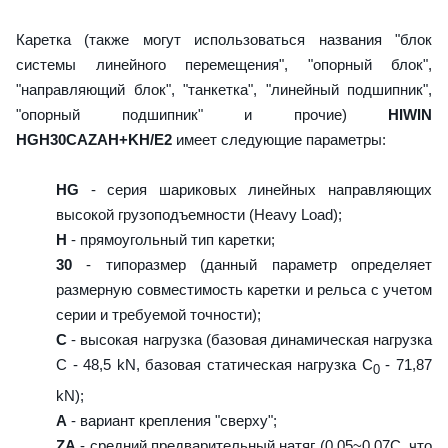
Каретка (также могут использоваться названия "блок
системы линейного перемещения", "опорный блок",
"направляющий блок", "танкетка", "линейный подшипник",
"опорный подшипник" и прочие)
HIWIN
HGH30CAZAH+KH/E2
имеет следующие параметры:
HG
- серия шариковых линейных направляющих
высокой грузоподъемности (Heavy Load);
H
- прямоугольный тип каретки;
30
- типоразмер (данный параметр определяет
размерную совместимость каретки и рельса с учетом
серии и требуемой точности);
C
- высокая нагрузка (базовая динамическая нагрузка
C - 48,5 kN, базовая статическая нагрузка С
- 71,87
0
kN);
A
- вариант крепления "сверху";
ZA
- средний предварительный натяг (0,05~0,07C, что