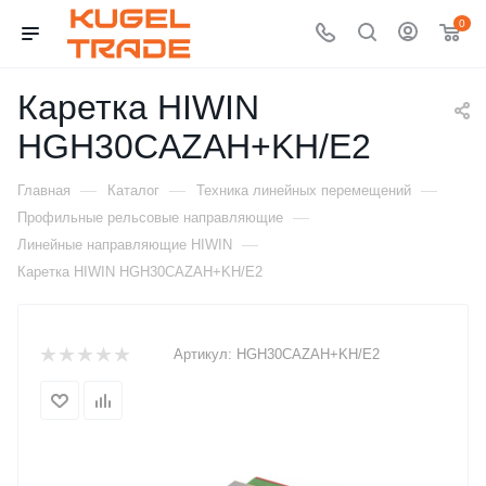
0
Каретка HIWIN
HGH30CAZAH+KH/E2
—
—
—
Главная
Каталог
Техника линейных перемещений
—
Профильные рельсовые направляющие
—
Линейные направляющие HIWIN
Каретка HIWIN HGH30CAZAH+KH/E2
Артикул:
HGH30CAZAH+KH/E2