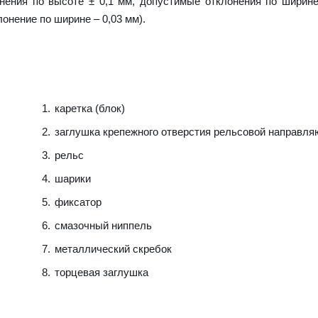
нения по высоте ± 0,1 мм, допустимые отклонения по ширине
лонение по ширине – 0,03 мм).
каретка (блок)
заглушка крепежного отверстия рельсовой направл
рельс
шарики
фиксатор
смазочный ниппель
металлический скребок
торцевая заглушка