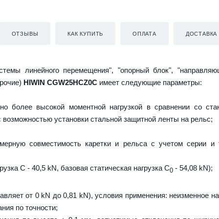
ОТЗЫВЫ
КАК КУПИТЬ
ОПЛАТА
ДОСТАВКА
истемы линейного перемещения", "опорный блок", "направляю
прочие)
HIWIN CGW25HCZ0C
имеет следующие параметры:
но более высокой моментной нагрузкой в сравнении со ста
 с возможностью установки стальной защитной ленты на рельс;
мерную совместимость каретки и рельса с учетом серии и 
узка C - 40,5 kN, базовая статическая нагрузка С
- 54,08 kN);
0
тавляет от 0 kN до 0,81 kN), условия применения: неизменное н
ния по точности;