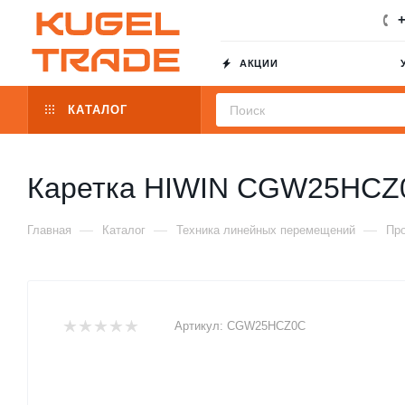
+
АКЦИИ
КАТАЛОГ
Каретка HIWIN CGW25HCZ
—
—
—
Главная
Каталог
Техника линейных перемещений
Пр
Артикул:
CGW25HCZ0C