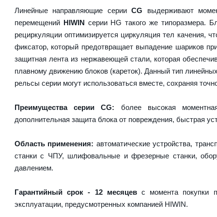
Линейные направляющие серии
CG
выдерживают момен
перемещений
HIWIN
серии HG такого же типоразмера. Бл
рециркуляции оптимизируется циркуляция тел качения, чт
фиксатор, который предотвращает выпадение шариков пр
защитная лента из нержавеющей стали, которая обеспечив
плавному движению блоков (кареток). Данный тип линейны
рельсы серии могут использоваться вместе, сохраняя точно
Преимущества серии CG:
более высокая моментная 
дополнительная защита блока от повреждения, быстрая уст
Область применения:
автоматические устройства, транс
станки с ЧПУ, шлифовальные и фрезерные станки, обору
давлением.
Гарантийный срок - 12 месяцев
с момента покупки п
эксплуатации, предусмотренных компанией HIWIN.