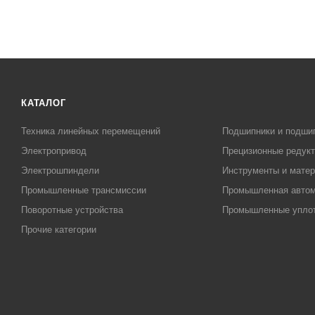
КАТАЛОГ
Техника линейных перемещений
Подшипники и подши
Электропривод
Прецизионные редук
Электрошпиндели
Инструменты и матер
Промышленные трансмиссии
Промышленная автом
Поворотные устройства
Промышленные упло
Прочие категории