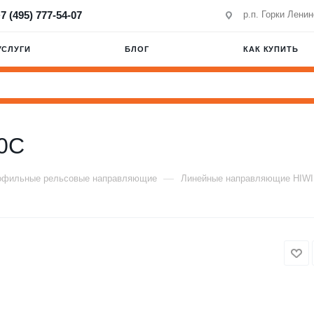
7 (495) 777-54-07
р.п. Горки Лени
УСЛУГИ
БЛОГ
КАК КУПИТЬ
0C
—
офильные рельсовые направляющие
Линейные направляющие HIW