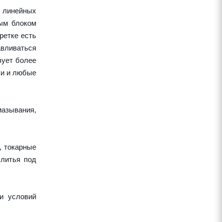
 линейных
ным блоком
ретке есть
авливаться
вует более
ки и любые
азывания,
, токарные
 литья под
и условий