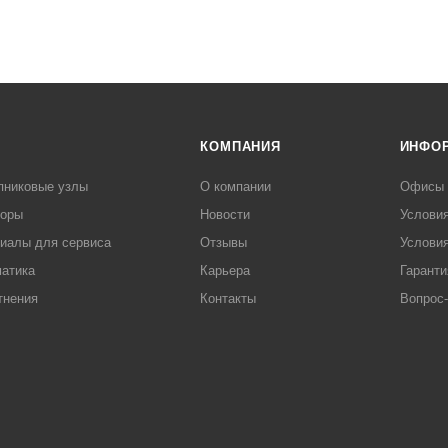
КОМПАНИЯ
ИНФО
пниковые узлы
О компании
Офисы
торы
Новости
Услови
иалы для сервиса
Отзывы
Условия
атика
Карьера
Гаранти
тнения
Контакты
Вопрос-