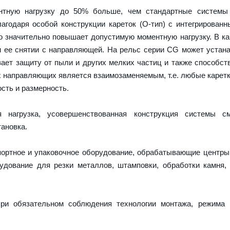
тную нагрузку до 50% больше, чем стандартные системы
агодаря особой конструкции кареток (О-тип) с интегрирован
о значительно повышает допустимую моментную нагрузку. В ка
и ее снятии с направляющей. На рельс серии CG может устан
ает защиту от пыли и других мелких частиц и также способст
х направляющих является взаимозаменяемым, т.е. любые карет
сть и размерность.
нагрузка, усовершенствованная конструкция системы см
ановка.
портное и упаковочное оборудование, обрабатывающие центры
дование для резки металлов, штамповки, обработки камня,
ри обязательном соблюдения технологии монтажа, режима 