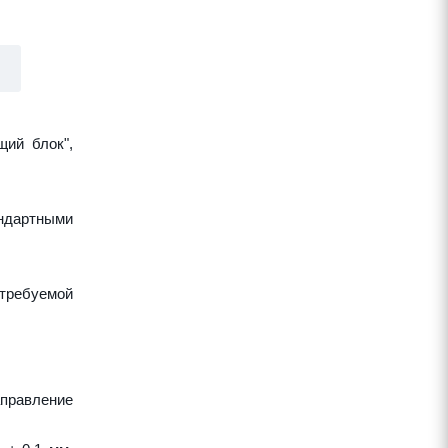
щий блок",
ндартными
требуемой
аправление