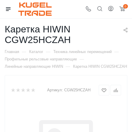
0
Каретка HIWIN
CGW25HCZAH
—
—
—
Главная
Каталог
Техника линейных перемещений
—
Профильные рельсовые направляющие
—
Линейные направляющие HIWIN
Каретка HIWIN CGW25HCZAH
Артикул:
CGW25HCZAH