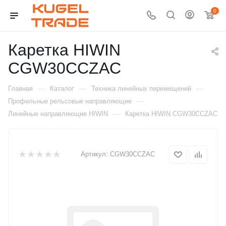
0
Каретка HIWIN
CGW30CCZAC
—
—
—
Главная
Каталог
Техника линейных перемещений
—
Профильные рельсовые направляющие
—
Линейные направляющие HIWIN
Каретка HIWIN CGW30CCZAC
Артикул:
CGW30CCZAC