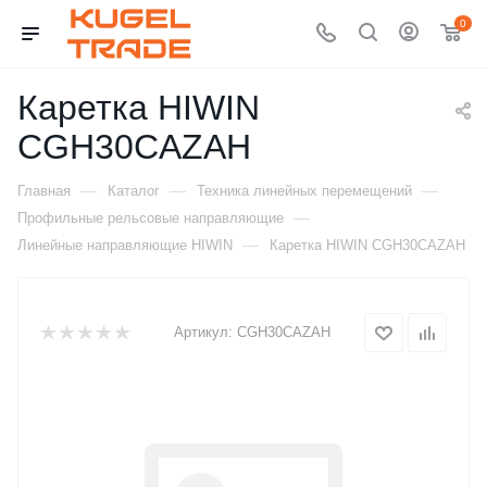
0
Каретка HIWIN
CGH30CAZAH
—
—
—
Главная
Каталог
Техника линейных перемещений
—
Профильные рельсовые направляющие
—
Линейные направляющие HIWIN
Каретка HIWIN CGH30CAZAH
Артикул:
CGH30CAZAH