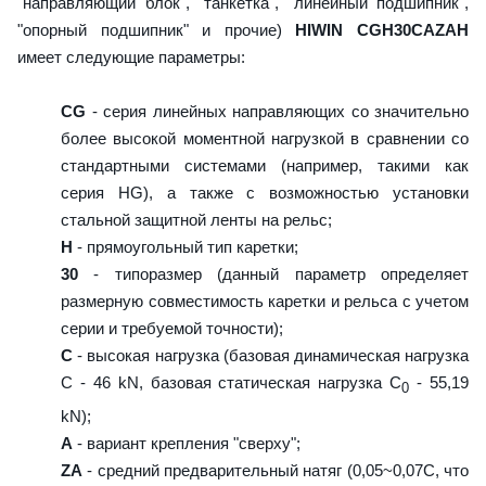
"направляющий блок", "танкетка", "линейный подшипник",
"опорный подшипник" и прочие)
HIWIN CGH30CAZAH
имеет следующие параметры:
CG
- серия линейных направляющих со значительно
более высокой моментной нагрузкой в сравнении со
стандартными системами (например, такими как
серия HG), а также с возможностью установки
стальной защитной ленты на рельс;
H
- прямоугольный тип каретки;
30
- типоразмер (данный параметр определяет
размерную совместимость каретки и рельса с учетом
серии и требуемой точности);
C
- высокая нагрузка (базовая динамическая нагрузка
C - 46 kN, базовая статическая нагрузка С
- 55,19
0
kN);
A
- вариант крепления "сверху";
ZA
- средний предварительный натяг (0,05~0,07C, что