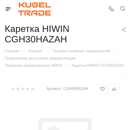
Каретка HIWIN
CGH30HAZAH
—
—
—
Главная
Каталог
Техника линейных перемещений
—
Профильные рельсовые направляющие
—
Линейные направляющие HIWIN
Каретка HIWIN CGH30HAZAH
Артикул:
CGH30HAZAH