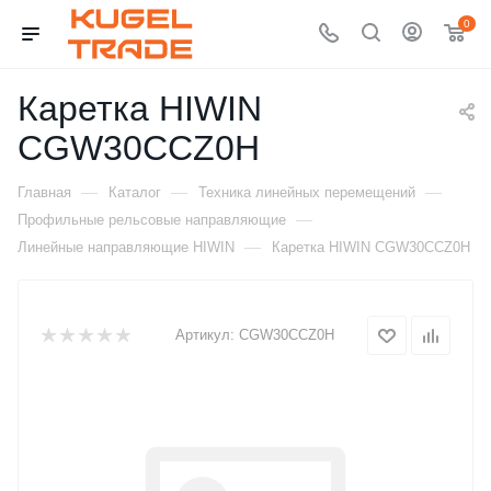
0
Каретка HIWIN
CGW30CCZ0H
—
—
—
Главная
Каталог
Техника линейных перемещений
—
Профильные рельсовые направляющие
—
Линейные направляющие HIWIN
Каретка HIWIN CGW30CCZ0H
Артикул:
CGW30CCZ0H