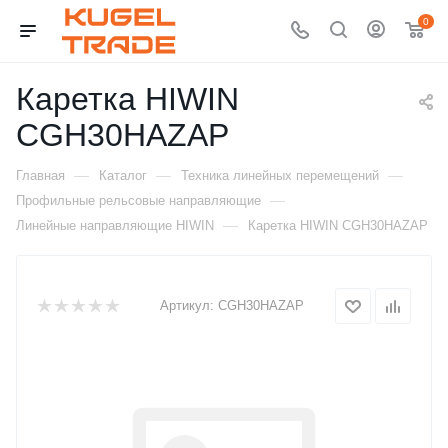
0
Каретка HIWIN
CGH30HAZAP
—
—
—
Главная
Каталог
Техника линейных перемещений
—
Профильные рельсовые направляющие
—
Линейные направляющие HIWIN
Каретка HIWIN CGH30HAZAP
Артикул:
CGH30HAZAP