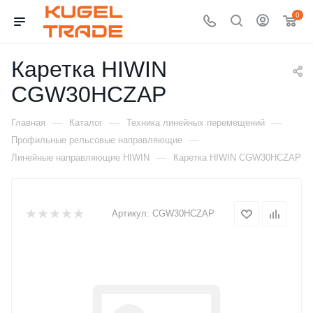
0
Каретка HIWIN
CGW30HCZAP
—
—
—
Главная
Каталог
Техника линейных перемещений
—
Профильные рельсовые направляющие
—
Линейные направляющие HIWIN
Каретка HIWIN CGW30HCZAP
Артикул:
CGW30HCZAP