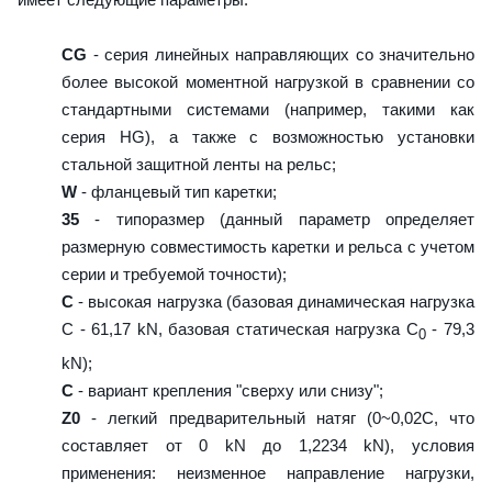
CG
- серия линейных направляющих со значительно
более высокой моментной нагрузкой в сравнении со
стандартными системами (например, такими как
серия HG), а также с возможностью установки
стальной защитной ленты на рельс;
W
- фланцевый тип каретки;
35
- типоразмер (данный параметр определяет
размерную совместимость каретки и рельса с учетом
серии и требуемой точности);
C
- высокая нагрузка (базовая динамическая нагрузка
C - 61,17 kN, базовая статическая нагрузка С
- 79,3
0
kN);
C
- вариант крепления "сверху или снизу";
Z0
- легкий предварительный натяг (0~0,02C, что
составляет от 0 kN до 1,2234 kN), условия
применения: неизменное направление нагрузки,