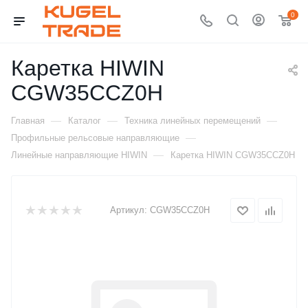
0
Каретка HIWIN
CGW35CCZ0H
—
—
—
Главная
Каталог
Техника линейных перемещений
—
Профильные рельсовые направляющие
—
Линейные направляющие HIWIN
Каретка HIWIN CGW35CCZ0H
Артикул:
CGW35CCZ0H