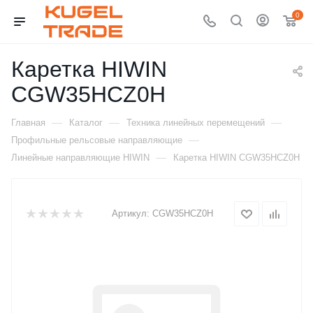
0
Каретка HIWIN
CGW35HCZ0H
—
—
—
Главная
Каталог
Техника линейных перемещений
—
Профильные рельсовые направляющие
—
Линейные направляющие HIWIN
Каретка HIWIN CGW35HCZ0H
Артикул:
CGW35HCZ0H