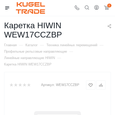
0
Каретка HIWIN
WEW17CCZBP
—
—
—
Главная
Каталог
Техника линейных перемещений
—
Профильные рельсовые направляющие
—
Линейные направляющие HIWIN
Каретка HIWIN WEW17CCZBP
Артикул:
WEW17CCZBP