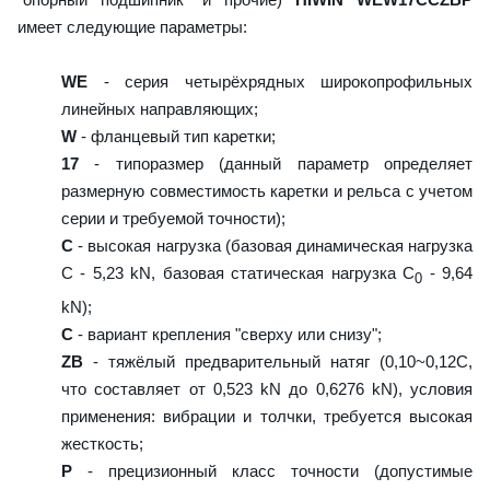
имеет следующие параметры:
WE
- серия четырёхрядных широкопрофильных
линейных направляющих;
W
- фланцевый тип каретки;
17
- типоразмер (данный параметр определяет
размерную совместимость каретки и рельса с учетом
серии и требуемой точности);
C
- высокая нагрузка (базовая динамическая нагрузка
C - 5,23 kN, базовая статическая нагрузка С
- 9,64
0
kN);
C
- вариант крепления "сверху или снизу";
ZB
- тяжёлый предварительный натяг (0,10~0,12C,
что составляет от 0,523 kN до 0,6276 kN), условия
применения: вибрации и толчки, требуется высокая
жесткость;
P
- прецизионный класс точности (допустимые