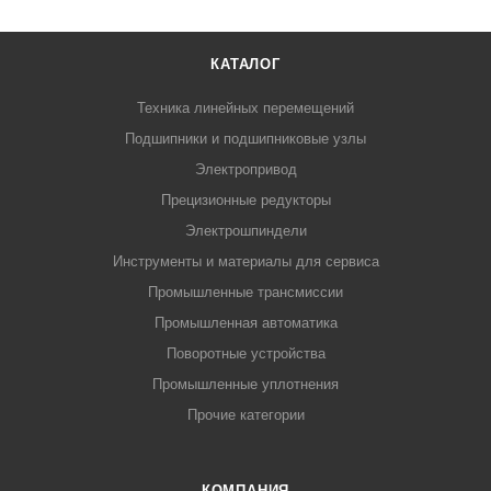
КАТАЛОГ
Техника линейных перемещений
Подшипники и подшипниковые узлы
Электропривод
Прецизионные редукторы
Электрошпиндели
Инструменты и материалы для сервиса
Промышленные трансмиссии
Промышленная автоматика
Поворотные устройства
Промышленные уплотнения
Прочие категории
КОМПАНИЯ