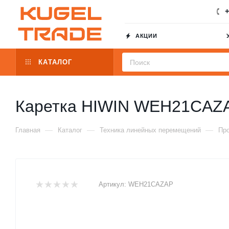
+
АКЦИИ
КАТАЛОГ
Каретка HIWIN WEH21CAZ
—
—
—
Главная
Каталог
Техника линейных перемещений
Пр
Артикул:
WEH21CAZAP