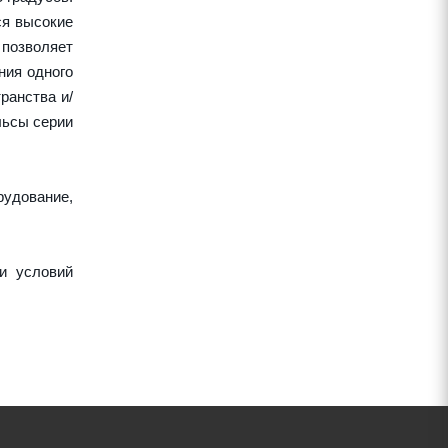
ся высокие
 позволяет
ния одного
ранства и/
льсы серии
рудование,
и условий