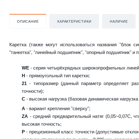
ОПИСАНИЕ
ХАРАКТЕРИСТИКИ
НАЛИЧИЕ
Каретка (также могут использоваться названия "блок с
"танкетка", "линейный подшипник", "опорный подшипник" и 
WE
- серия четырёхрядных широкопрофильных лине
H
- прямоугольный тип каретки;
21
- типоразмер (данный параметр определяет раз
точности);
C
- высокая нагрузка (базовая динамическая нагрузка 
A
- вариант крепления "сверху";
ZA
- средний предварительный натяг (0,05~0,07C, чт
высокая точность;
P
- прецизионный класс точности (допустимые отклон