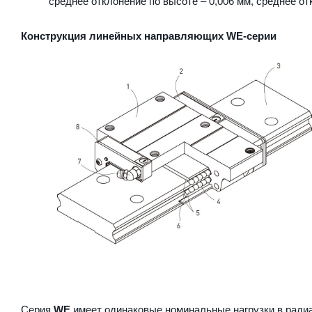
среднее отклонение по высоте – 0,006 мм, среднее от
Конструкция линейных направляющих WE-серии
Серия
WE
имеет одинаковые номинальные нагрузки в радиа