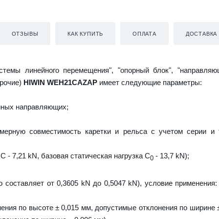
ОТЗЫВЫ
КАК КУПИТЬ
ОПЛАТА
ДОСТАВКА
истемы линейного перемещения", "опорный блок", "направляю
прочие)
HIWIN WEH21CAZAP
имеет следующие параметры:
йных направляющих;
мерную совместимость каретки и рельса с учетом серии и 
C - 7,21 kN, базовая статическая нагрузка С
- 13,7 kN);
0
о составляет от 0,3605 kN до 0,5047 kN), условие применения:
ения по высоте ± 0,015 мм, допустимые отклонения по ширине ±