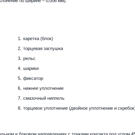
клонение по ширине – 0,006 мм).
каретка (блок)
торцевая заглушка
рельс
шарики
фиксатор
нижнее уплотнение
смазочный ниппель
торцевое уплотнение (двойное уплотнение и скребок
льном и боковом направлениях с точками контакта под углом 45