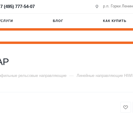
7 (495) 777-54-07
р.п. Горки Лени
УСЛУГИ
БЛОГ
КАК КУПИТЬ
AP
—
офильные рельсовые направляющие
Линейные направляющие HIW