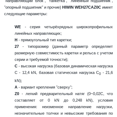
"направляющий блок", "танкетка", "линейный подшипник",
"опорный подшипник" и прочие)
HIWIN WEH27CAZ0C
имеет
следующие параметры:
WE
- серия четырёхрядных широкопрофильных
линейных направляющих;
H
- прямоугольный тип каретки;
27
- типоразмер (данный параметр определяет
размерную совместимость каретки и рельса с учетом
серии и требуемой точности);
C
- высокая нагрузка (базовая динамическая нагрузка
C - 12,4 kN, базовая статическая нагрузка С
- 21,6
0
kN);
A
- вариант крепления "сверху";
Z0
- легкий предварительный натяг (0~0,02C, что
составляет от 0 kN до 0,248 kN), условия
применения: неизменное направление нагрузки,
незначительные толчки и невысокие требования по