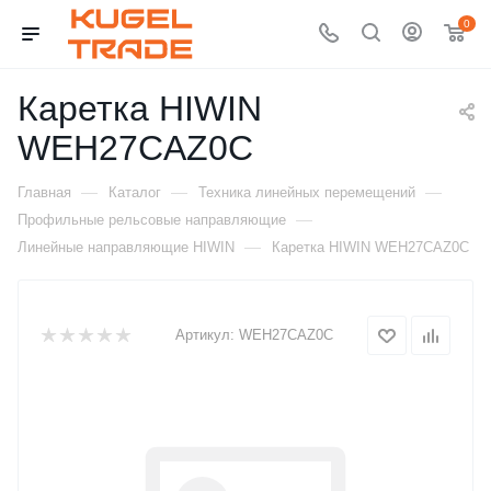
0
Каретка HIWIN
WEH27CAZ0C
—
—
—
Главная
Каталог
Техника линейных перемещений
—
Профильные рельсовые направляющие
—
Линейные направляющие HIWIN
Каретка HIWIN WEH27CAZ0C
Артикул:
WEH27CAZ0C