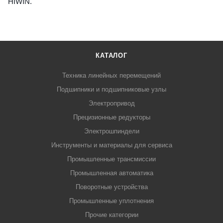
HIWIN.
КАТАЛОГ
Техника линейных перемещений
Подшипники и подшипниковые узлы
Электропривод
Прецизионные редукторы
Электрошпиндели
Инструменты и материалы для сервиса
Промышленные трансмиссии
Промышленная автоматика
Поворотные устройства
Промышленные уплотнения
Прочие категории