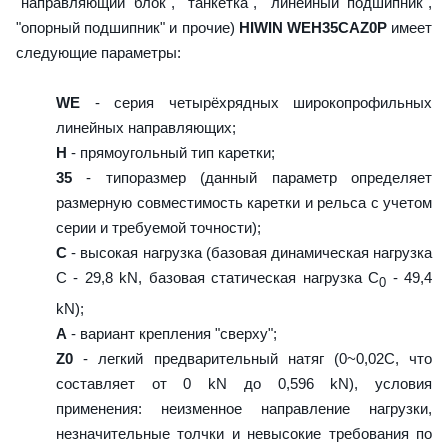
"направляющий блок", "танкетка", "линейный подшипник",
"опорный подшипник" и прочие)
HIWIN WEH35CAZ0P
имеет
следующие параметры:
WE
- серия четырёхрядных широкопрофильных
линейных направляющих;
H
- прямоугольный тип каретки;
35
- типоразмер (данный параметр определяет
размерную совместимость каретки и рельса с учетом
серии и требуемой точности);
C
- высокая нагрузка (базовая динамическая нагрузка
C - 29,8 kN, базовая статическая нагрузка С
- 49,4
0
kN);
A
- вариант крепления "сверху";
Z0
- легкий предварительный натяг (0~0,02C, что
составляет от 0 kN до 0,596 kN), условия
применения: неизменное направление нагрузки,
незначительные толчки и невысокие требования по