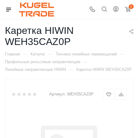
0
Каретка HIWIN
WEH35CAZ0P
—
—
—
Главная
Каталог
Техника линейных перемещений
—
Профильные рельсовые направляющие
—
Линейные направляющие HIWIN
Каретка HIWIN WEH35CAZ0P
Артикул:
WEH35CAZ0P