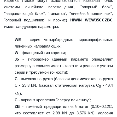
Каретка (также могут использоваться названия "блок
системы линейного перемещения", "опорный блок",
"направляющий блок", "танкетка", "линейный подшипник",
"опорный подшипник" и прочие)
HIWIN WEW35CCZBC
имеет следующие параметры:
WE
- серия четырёхрядных широкопрофильных
линейных направляющих;
W
- фланцевый тип каретки;
35
- типоразмер (данный параметр определяет
размерную совместимость каретки и рельса с учетом
серии и требуемой точности);
C
- высокая нагрузка (базовая динамическая нагрузка
C - 29,8 kN, базовая статическая нагрузка С
- 49,4
0
kN);
C
- вариант крепления "сверху или снизу";
ZB
- тяжёлый предварительный натяг (0,10~0,12C,
что составляет от 2,98 kN до 3,576 kN), условия