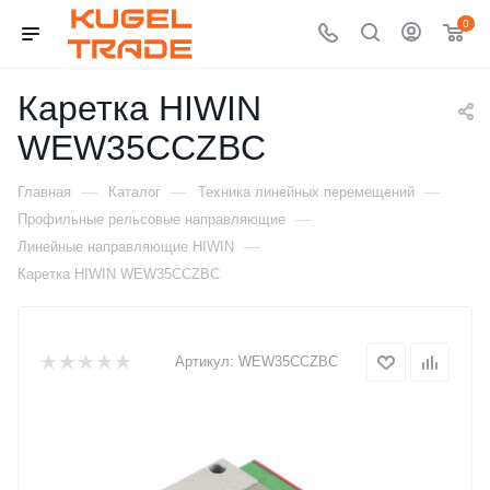
0
Каретка HIWIN
WEW35CCZBC
—
—
—
Главная
Каталог
Техника линейных перемещений
—
Профильные рельсовые направляющие
—
Линейные направляющие HIWIN
Каретка HIWIN WEW35CCZBC
Артикул:
WEW35CCZBC