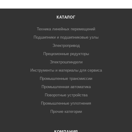
КАТАЛОГ
Техника линейных перемещений
Подшипники и подшипниковые узлы
Электропривод
Прецизионные редукторы
Электрошпиндели
Инструменты и материалы для сервиса
Промышленные трансмиссии
Промышленная автоматика
Поворотные устройства
Промышленные уплотнения
Прочие категории
КОМПАНИЯ