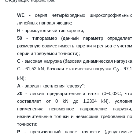
WE
- серия четырёхрядных широкопрофильных
линейных направляющих;
H
- прямоугольный тип каретки;
50
- типоразмер (данный параметр определяет
размерную совместимость каретки и рельса с учетом
серии и требуемой точности);
C
- высокая нагрузка (базовая динамическая нагрузка
C - 61,52 kN, базовая статическая нагрузка С
- 97,1
0
kN);
A
- вариант крепления "сверху";
Z0
- легкий предварительный натяг (0~0,02C, что
составляет от 0 kN до 1,2304 kN), условия
применения: неизменное направление нагрузки,
незначительные толчки и невысокие требования по
точности;
P
- прецизионный класс точности (допустимые