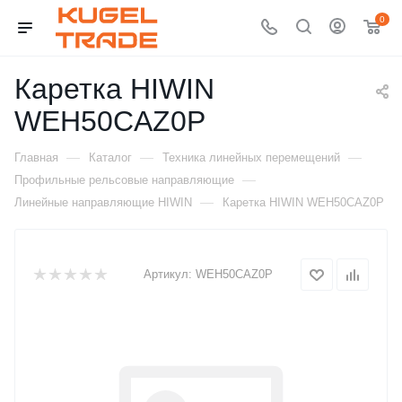
0
Каретка HIWIN
WEH50CAZ0P
—
—
—
Главная
Каталог
Техника линейных перемещений
—
Профильные рельсовые направляющие
—
Линейные направляющие HIWIN
Каретка HIWIN WEH50CAZ0P
Артикул:
WEH50CAZ0P