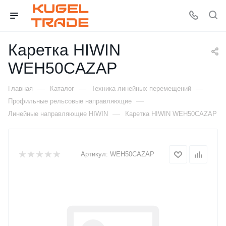
Каретка HIWIN
WEH50CAZAP
—
—
—
Главная
Каталог
Техника линейных перемещений
—
Профильные рельсовые направляющие
—
Линейные направляющие HIWIN
Каретка HIWIN WEH50CAZAP
Артикул:
WEH50CAZAP