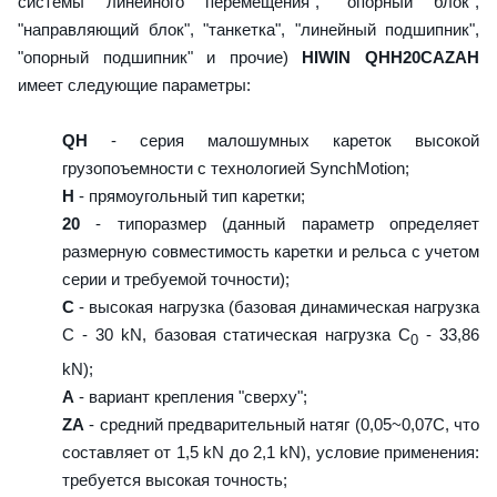
системы линейного перемещения", "опорный блок",
"направляющий блок", "танкетка", "линейный подшипник",
"опорный подшипник" и прочие)
HIWIN QHH20CAZAH
имеет следующие параметры:
QH
- серия малошумных кареток высокой
грузопоъемности с технологией SynchMotion;
H
- прямоугольный тип каретки;
20
- типоразмер (данный параметр определяет
размерную совместимость каретки и рельса с учетом
серии и требуемой точности);
C
- высокая нагрузка (базовая динамическая нагрузка
C - 30 kN, базовая статическая нагрузка С
- 33,86
0
kN);
A
- вариант крепления "сверху";
ZA
- средний предварительный натяг (0,05~0,07C, что
составляет от 1,5 kN до 2,1 kN), условие применения:
требуется высокая точность;