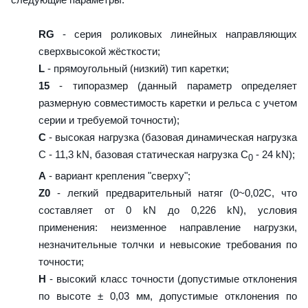
RG
- серия роликовых линейных направляющих
сверхвысокой жёсткости;
L
- прямоугольный (низкий) тип каретки;
15
- типоразмер (данный параметр определяет
размерную совместимость каретки и рельса с учетом
серии и требуемой точности);
C
- высокая нагрузка (базовая динамическая нагрузка
C - 11,3 kN, базовая статическая нагрузка С
- 24 kN);
0
A
- вариант крепления "сверху";
Z0
- легкий предварительный натяг (0~0,02C, что
составляет от 0 kN до 0,226 kN), условия
применения: неизменное направление нагрузки,
незначительные толчки и невысокие требования по
точности;
H
- высокий класс точности (допустимые отклонения
по высоте ± 0,03 мм, допустимые отклонения по