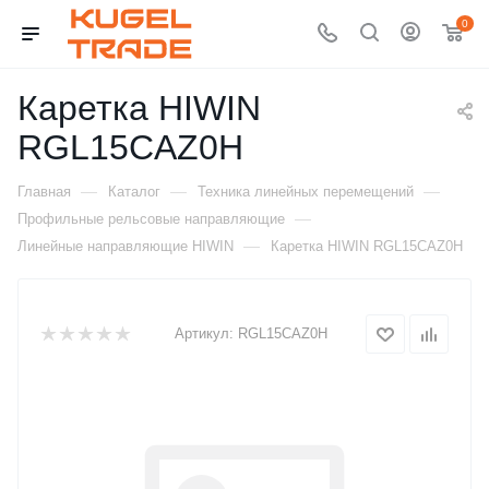
0
Каретка HIWIN
RGL15CAZ0H
—
—
—
Главная
Каталог
Техника линейных перемещений
—
Профильные рельсовые направляющие
—
Линейные направляющие HIWIN
Каретка HIWIN RGL15CAZ0H
Артикул:
RGL15CAZ0H