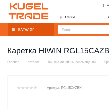
+
АКЦИИ
КАТАЛОГ
Каретка HIWIN RGL15CAZ
—
—
—
Главная
Каталог
Техника линейных перемещений
Пр
Артикул:
RGL15CAZBH