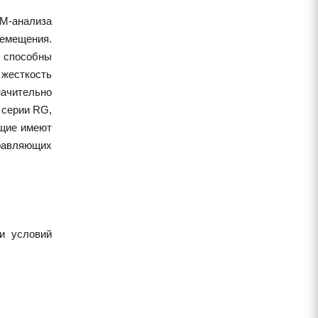
EM-анализа
ремещения.
 способны
жесткость
начительно
 серии RG,
ющие имеют
правляющих
и условий