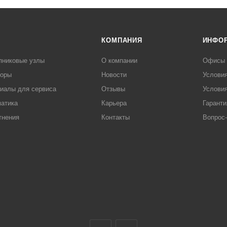
КОМПАНИЯ
ИНФО
пниковые узлы
О компании
Офисы
торы
Новости
Услови
иалы для сервиса
Отзывы
Условия
атика
Карьера
Гаранти
тнения
Контакты
Вопрос-