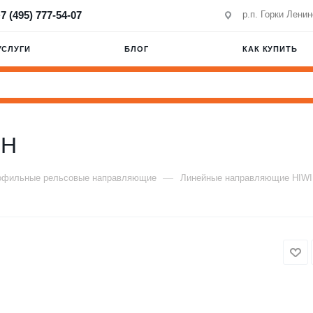
7 (495) 777-54-07
р.п. Горки Лени
УСЛУГИ
БЛОГ
КАК КУПИТЬ
BH
—
офильные рельсовые направляющие
Линейные направляющие HIW