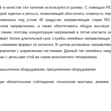
G
в качестве тел качения используются ролики. С помощью F
урой каретки и рельса, позволяющий обеспечить плавность пе
оложенных под углом 45 градусов, направляющие серии RG
ечном направлениях, а также обеспечивать общую высокую 
 линии, поэтому концентрация напряжений в пятне контакта з
ечивает более длительный срок службы линейных направляющих
ьзованием формул из каталога. В целом роликовые направля
сравнении с шариковыми системами. Данный тип линейных на
ы с рельсами этой же серии аналогичного типоразмера.
ышленное оборудование, прецизионное оборудование.
ри обязательном соблюдения технологии монтажа, режима 