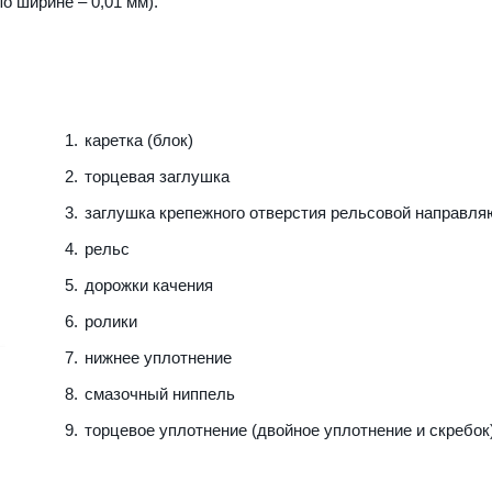
о ширине – 0,01 мм).
каретка (блок)
торцевая заглушка
заглушка крепежного отверстия рельсовой направл
рельс
дорожки качения
ролики
нижнее уплотнение
смазочный ниппель
торцевое уплотнение (двойное уплотнение и скребок