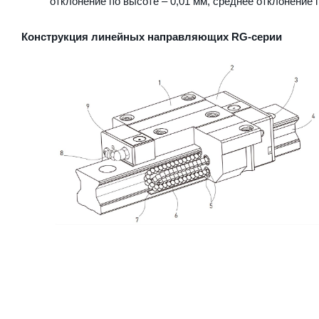
отклонение по высоте – 0,01 мм, среднее отклонение п
Конструкция линейных направляющих RG-серии