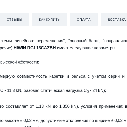
ОТЗЫВЫ
КАК КУПИТЬ
ОПЛАТА
ДОСТАВКА
истемы линейного перемещения", "опорный блок", "направляю
прочие)
HIWIN RGL15CAZBH
имеет следующие параметры:
высокой жёсткости;
мерную совместимость каретки и рельса с учетом серии и 
C - 11,3 kN, базовая статическая нагрузка С
- 24 kN);
0
то составляет от 1,13 kN до 1,356 kN), условия применения: 
о высоте ± 0,03 мм, допустимые отклонения по ширине ± 0,03 м