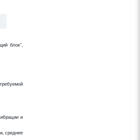
щий блок",
требуемой
вибрации и
м, среднее