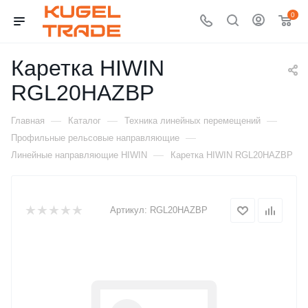
0
Каретка HIWIN
RGL20HAZBP
—
—
—
Главная
Каталог
Техника линейных перемещений
—
Профильные рельсовые направляющие
—
Линейные направляющие HIWIN
Каретка HIWIN RGL20HAZBP
Артикул:
RGL20HAZBP