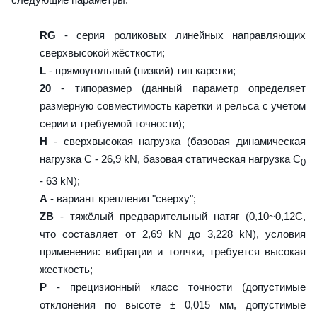
RG
- серия роликовых линейных направляющих
сверхвысокой жёсткости;
L
- прямоугольный (низкий) тип каретки;
20
- типоразмер (данный параметр определяет
размерную совместимость каретки и рельса с учетом
серии и требуемой точности);
H
- сверхвысокая нагрузка (базовая динамическая
нагрузка C - 26,9 kN, базовая статическая нагрузка С
0
- 63 kN);
A
- вариант крепления "сверху";
ZB
- тяжёлый предварительный натяг (0,10~0,12C,
что составляет от 2,69 kN до 3,228 kN), условия
применения: вибрации и толчки, требуется высокая
жесткость;
P
- прецизионный класс точности (допустимые
отклонения по высоте ± 0,015 мм, допустимые