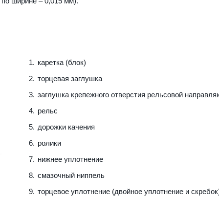
 по ширине – 0,015 мм).
каретка (блок)
торцевая заглушка
заглушка крепежного отверстия рельсовой направл
рельс
дорожки качения
ролики
нижнее уплотнение
смазочный ниппель
торцевое уплотнение (двойное уплотнение и скребок