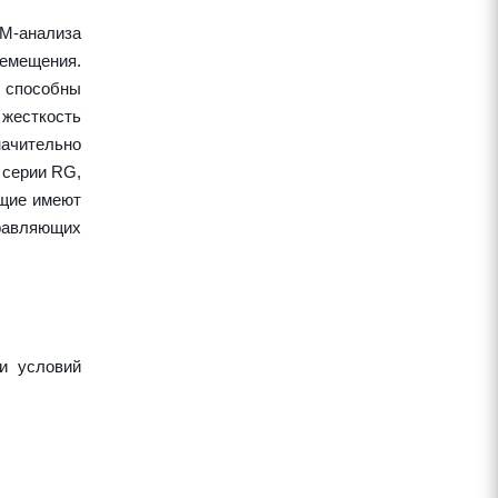
EM-анализа
ремещения.
 способны
жесткость
начительно
 серии RG,
ющие имеют
правляющих
и условий