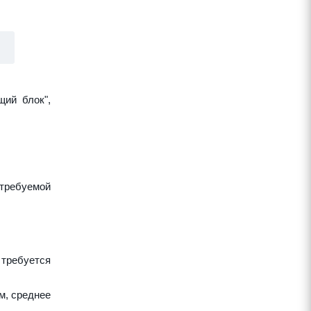
щий блок",
требуемой
 требуется
м, среднее