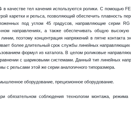
G
в качестве тел качения используются ролики. С помощью F
урой каретки и рельса, позволяющий обеспечить плавность пе
оложенных под углом 45 градусов, направляющие серии RG
ечном направлениях, а также обеспечивать общую высокую 
 линии, поэтому концентрация напряжений в пятне контакта з
ечивает более длительный срок службы линейных направляющих
ьзованием формул из каталога. В целом роликовые направля
сравнении с шариковыми системами. Данный тип линейных на
ы с рельсами этой же серии аналогичного типоразмера.
ышленное оборудование, прецизионное оборудование.
ри обязательном соблюдения технологии монтажа, режима 