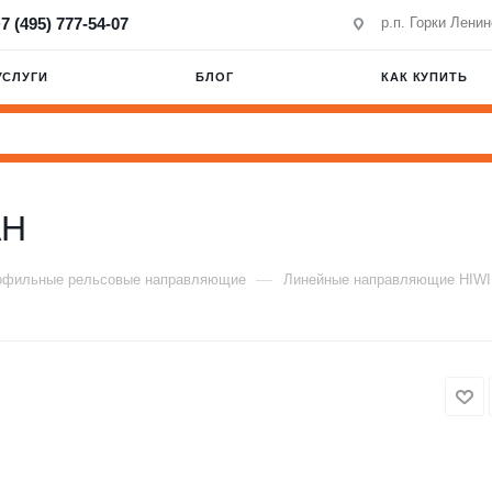
7 (495) 777-54-07
р.п. Горки Лени
УСЛУГИ
БЛОГ
КАК КУПИТЬ
AH
—
офильные рельсовые направляющие
Линейные направляющие HIW