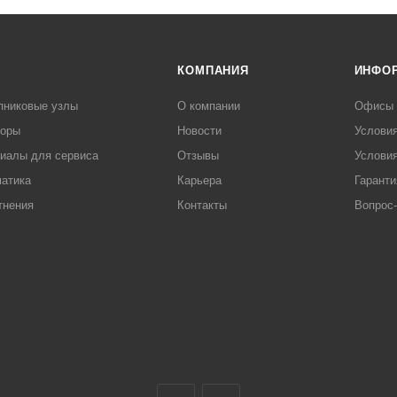
КОМПАНИЯ
ИНФО
пниковые узлы
О компании
Офисы
торы
Новости
Услови
иалы для сервиса
Отзывы
Условия
атика
Карьера
Гаранти
тнения
Контакты
Вопрос-