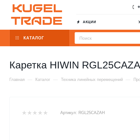
+
АКЦИИ
КАТАЛОГ
Каретка HIWIN RGL25CAZ
—
—
—
Главная
Каталог
Техника линейных перемещений
Пр
Артикул:
RGL25CAZAH