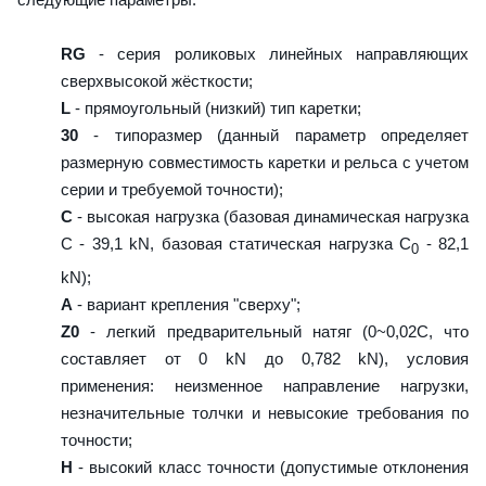
RG
- серия роликовых линейных направляющих
сверхвысокой жёсткости;
L
- прямоугольный (низкий) тип каретки;
30
- типоразмер (данный параметр определяет
размерную совместимость каретки и рельса с учетом
серии и требуемой точности);
C
- высокая нагрузка (базовая динамическая нагрузка
C - 39,1 kN, базовая статическая нагрузка С
- 82,1
0
kN);
A
- вариант крепления "сверху";
Z0
- легкий предварительный натяг (0~0,02C, что
составляет от 0 kN до 0,782 kN), условия
применения: неизменное направление нагрузки,
незначительные толчки и невысокие требования по
точности;
H
- высокий класс точности (допустимые отклонения