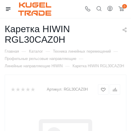
0
Каретка HIWIN
RGL30CAZ0H
—
—
—
Главная
Каталог
Техника линейных перемещений
—
Профильные рельсовые направляющие
—
Линейные направляющие HIWIN
Каретка HIWIN RGL30CAZ0H
Артикул:
RGL30CAZ0H