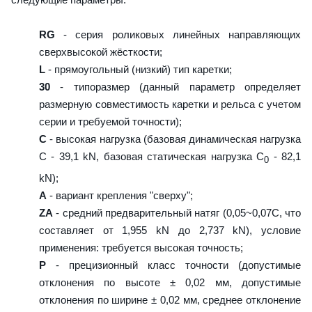
RG
- серия роликовых линейных направляющих
сверхвысокой жёсткости;
L
- прямоугольный (низкий) тип каретки;
30
- типоразмер (данный параметр определяет
размерную совместимость каретки и рельса с учетом
серии и требуемой точности);
C
- высокая нагрузка (базовая динамическая нагрузка
C - 39,1 kN, базовая статическая нагрузка С
- 82,1
0
kN);
A
- вариант крепления "сверху";
ZA
- средний предварительный натяг (0,05~0,07C, что
составляет от 1,955 kN до 2,737 kN), условие
применения: требуется высокая точность;
P
- прецизионный класс точности (допустимые
отклонения по высоте ± 0,02 мм, допустимые
отклонения по ширине ± 0,02 мм, среднее отклонение