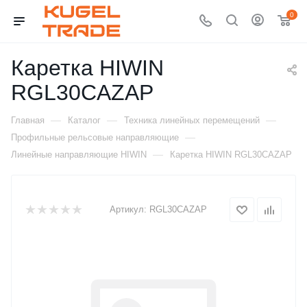
0
Каретка HIWIN
RGL30CAZAP
—
—
—
Главная
Каталог
Техника линейных перемещений
—
Профильные рельсовые направляющие
—
Линейные направляющие HIWIN
Каретка HIWIN RGL30CAZAP
Артикул:
RGL30CAZAP