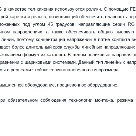
G
в качестве тел качения используются ролики. С помощью F
урой каретки и рельса, позволяющий обеспечить плавность пе
оложенных под углом 45 градусов, направляющие серии RG
ечном направлениях, а также обеспечивать общую высокую 
 линии, поэтому концентрация напряжений в пятне контакта з
ечивает более длительный срок службы линейных направляющих
ьзованием формул из каталога. В целом роликовые направля
сравнении с шариковыми системами. Данный тип линейных на
ы с рельсами этой же серии аналогичного типоразмера.
ышленное оборудование, прецизионное оборудование.
ри обязательном соблюдения технологии монтажа, режима 