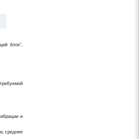
щий блок",
требуемой
вибрации и
м, среднее