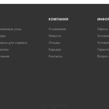
КОМПАНИЯ
ИНФО
пниковые узлы
О компании
Офисы
торы
Новости
Услови
иалы для сервиса
Отзывы
Условия
атика
Карьера
Гаранти
тнения
Контакты
Вопрос-