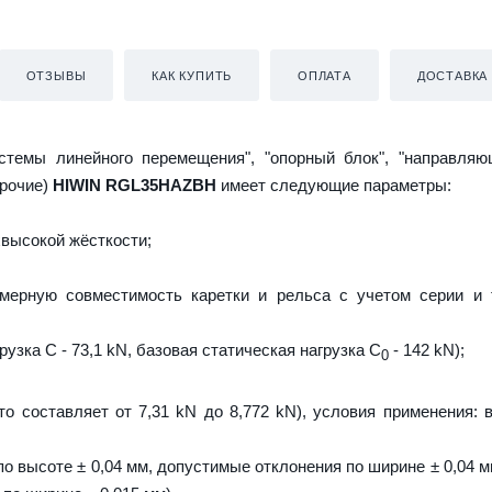
ОТЗЫВЫ
КАК КУПИТЬ
ОПЛАТА
ДОСТАВКА
истемы линейного перемещения", "опорный блок", "направляю
прочие)
HIWIN RGL35HAZBH
имеет следующие параметры:
высокой жёсткости;
мерную совместимость каретки и рельса с учетом серии и 
узка C - 73,1 kN, базовая статическая нагрузка С
- 142 kN);
0
то составляет от 7,31 kN до 8,772 kN), условия применения: 
о высоте ± 0,04 мм, допустимые отклонения по ширине ± 0,04 м