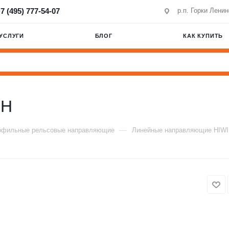
7 (495) 777-54-07
р.п. Горки Лени
УСЛУГИ
БЛОГ
КАК КУПИТЬ
BH
—
офильные рельсовые направляющие
Линейные направляющие HIW