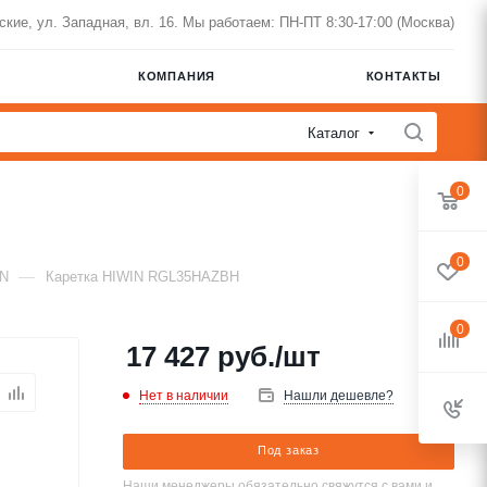
нские, ул. Западная, вл. 16. Мы работаем: ПН-ПТ 8:30-17:00 (Москва)
КОМПАНИЯ
КОНТАКТЫ
Каталог
0
0
—
IN
Каретка HIWIN RGL35HAZBH
0
17 427
руб.
/шт
Нет в наличии
Нашли дешевле?
Под заказ
Наши менеджеры обязательно свяжутся с вами и