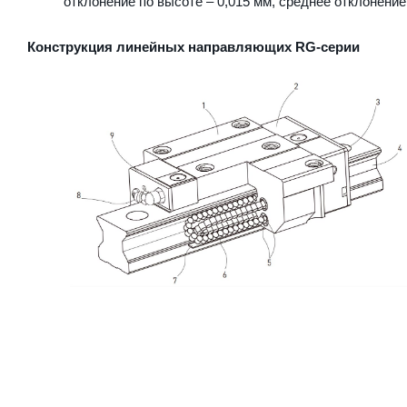
отклонение по высоте – 0,015 мм, среднее отклонение
Конструкция линейных направляющих RG-серии