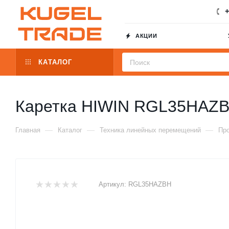
+
АКЦИИ
КАТАЛОГ
Каретка HIWIN RGL35HAZ
—
—
—
Главная
Каталог
Техника линейных перемещений
Пр
Артикул:
RGL35HAZBH