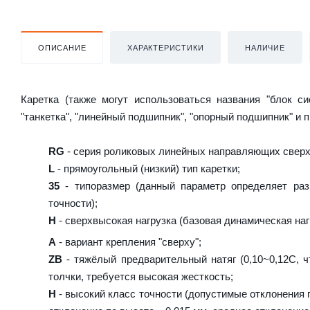
ОПИСАНИЕ
ХАРАКТЕРИСТИКИ
НАЛИЧИЕ
Каретка (также могут использоваться названия "блок с
"танкетка", "линейный подшипник", "опорный подшипник" и 
RG
- серия роликовых линейных направляющих сверх
L
- прямоугольный (низкий) тип каретки;
35
- типоразмер (данный параметр определяет раз
точности);
H
- сверхвысокая нагрузка (базовая динамическая нагр
A
- вариант крепления "сверху";
ZB
- тяжёлый предварительный натяг (0,10~0,12C, ч
толчки, требуется высокая жесткость;
H
- высокий класс точности (допустимые отклонения п