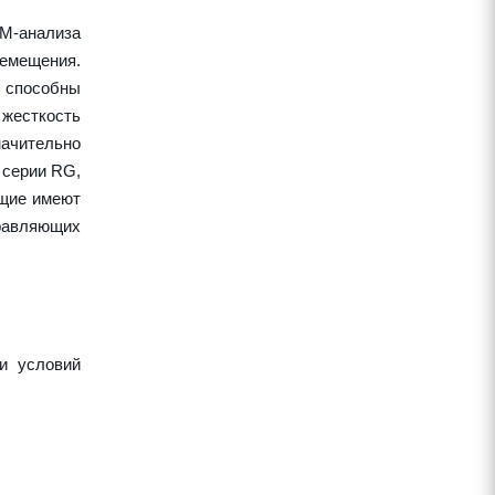
EM-анализа
ремещения.
 способны
жесткость
начительно
 серии RG,
ющие имеют
правляющих
и условий