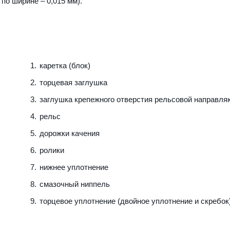
 по ширине – 0,015 мм).
каретка (блок)
торцевая заглушка
заглушка крепежного отверстия рельсовой направл
рельс
дорожки качения
ролики
нижнее уплотнение
смазочный ниппель
торцевое уплотнение (двойное уплотнение и скребок